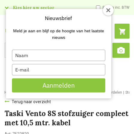
Kies hier uw sector
Prijzen inc. BTW
Nieuwsbrief
Menu
Meld je aan en blijf op de hoogte van het laatste
nieuws
Type
Search
Sca
your
name
Type
your
email
Aanmelden
Home
Webshop
Schoonmaakmachines
Stofzuigers en onderdelen
Stof
Terug naar overzicht
Taski Vento 8S stofzuiger compleet
met 10,5 mtr. kabel