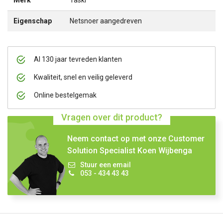
Eigenschap
Netsnoer aangedreven
Al 130 jaar tevreden klanten
Kwaliteit, snel en veilig geleverd
Online bestelgemak
Vragen over dit product?
Neem contact op met onze Customer
Solution Specialist Koen Wijbenga
Stuur een email
053 - 434 43 43