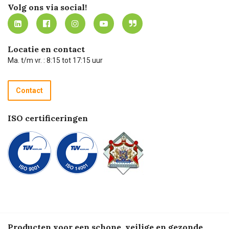
Werken bij Carel Lurvink
Mijn Carel Lurvink
Innovation LAB
Volg ons via social!
MVO
Mijn Carel Lurvink instructievideo's
Tevreden klanten
Carel Lurvink App
Carel Lurvink Blog
Hulp op afstand
Carel de podcast
Locatie en contact
Technische dienst
Ma. t/m vr. : 8:15 tot 17:15 uur
Retourneren
Recycle programma
Contact
Betalen
ISO certificeringen
Producten voor een schone, veilige en gezonde