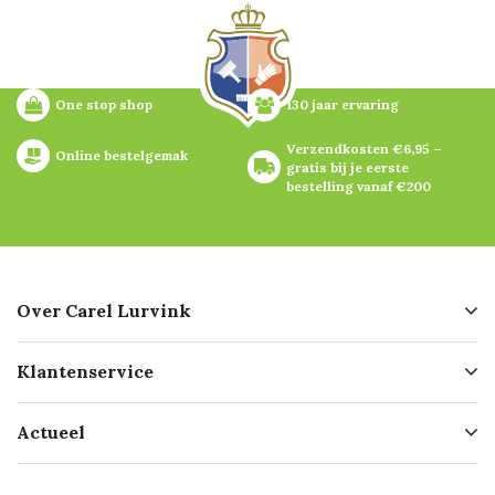
One stop shop
130 jaar ervaring
Verzendkosten €6,95 – 
Online bestelgemak
gratis bij je eerste 
bestelling vanaf €200
Over Carel Lurvink
Over ons
Klantenservice
Geschiedenis
Hofleverancier
Bestellen
Actueel
Missie
Bezorgen
Certificering
Software koppelingen
Merken