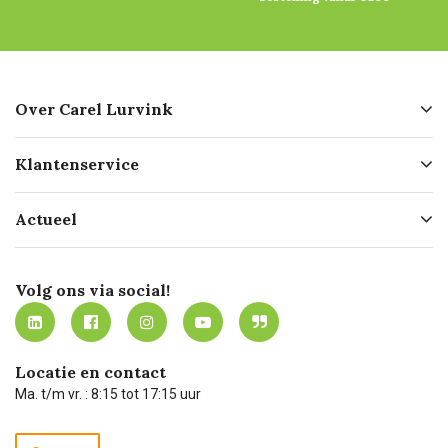
Over Carel Lurvink
Over ons
Klantenservice
Geschiedenis
Hofleverancier
Bestellen
Actueel
Missie
Bezorgen
Certificering
Software koppelingen
Merken
Werken bij Carel Lurvink
Mijn Carel Lurvink
Innovation LAB
Volg ons via social!
MVO
Mijn Carel Lurvink instructievideo's
Tevreden klanten
Carel Lurvink App
Carel Lurvink Blog
Hulp op afstand
Carel de podcast
Locatie en contact
Technische dienst
Ma. t/m vr. : 8:15 tot 17:15 uur
Retourneren
Recycle programma