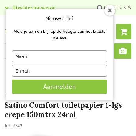
Kies hier uw sector
Prijzen inc. BTW
Nieuwsbrief
Menu
Meld je aan en blijf op de hoogte van het laatste
nieuws
Type
Search
Sca
your
name
Type
your
email
Aanmelden
Home
Satino Comfort toiletpapier 1-lgs crepe 150mtrx 24rol
Satino Comfort toiletpapier 1-lgs
crepe 150mtrx 24rol
Art:
7743