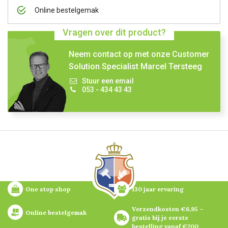
Online bestelgemak
Vragen over dit product?
Neem contact op met onze Customer
Solution Specialist Marcel Tersteeg
Stuur een email
053 - 434 43 43
One stop shop
130 jaar ervaring
Verzendkosten €6,95 – 
Online bestelgemak
gratis bij je eerste 
bestelling vanaf €200