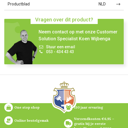
Productblad
NLD
Vragen over dit product?
Neem contact op met onze Customer
Solution Specialist Koen Wijbenga
Stuur een email
053 - 434 43 43
One stop shop
130 jaar ervaring
Verzendkosten €6,95 – 
Online bestelgemak
gratis bij je eerste 