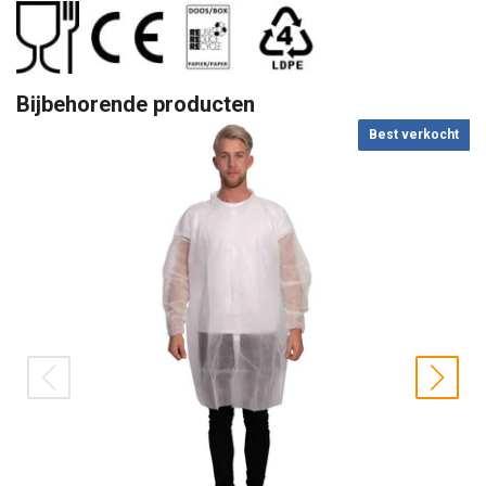
Bijbehorende producten
Best verkocht
prev
nex