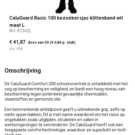
CaluGuard Basic 100 bezoekersjas klittenband wit
maat L
Art:
87342L
€ 41,87
doos van 50 (€ 0,84 p. stuk)
Excl. BTW
Omschrijving
De CaluGuard Comfort 200 schoenovertrek is ontwikkeld met het
oog op bescherming en veiligheid, en biedt een hoog niveau van
bescherming tegen potentieel gevaarlijke chemicaliën,
vloeistoffen en gemorste olie.
Een kenmerkende antislipzool geeft u uitstekende grip, zelfs op
natte oppervlakken, Dit is met name waardevol om het risico op
ongelukken zoals uitglijden, struikelen en vallen in
werkomgevingen te verminderen. De CaluGuard heeft ook een
toegepaste comforttechnologie, waardoor ze superlicht en toch
sterk zijn.