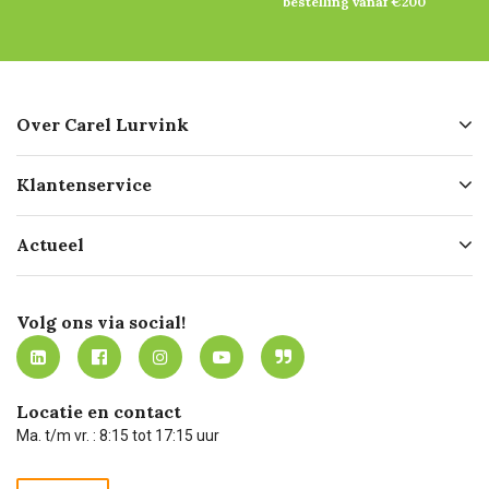
bestelling vanaf €200
Over Carel Lurvink
Over ons
Klantenservice
Geschiedenis
Hofleverancier
Bestellen
Actueel
Missie
Bezorgen
Certificering
Software koppelingen
Merken
Werken bij Carel Lurvink
Mijn Carel Lurvink
Innovation LAB
Volg ons via social!
MVO
Mijn Carel Lurvink instructievideo's
Tevreden klanten
Carel Lurvink App
Carel Lurvink Blog
Hulp op afstand
Carel de podcast
Locatie en contact
Technische dienst
Ma. t/m vr. : 8:15 tot 17:15 uur
Retourneren