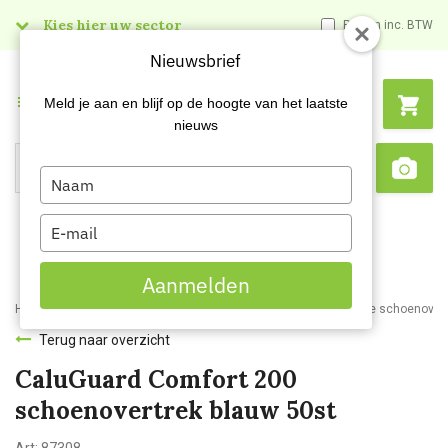
Kies hier uw sector
Prijzen inc. BTW
Nieuwsbrief
Menu
Meld je aan en blijf op de hoogte van het laatste
nieuws
Type
Search
Sca
your
name
Type
your
email
Aanmelden
Home
Webshop
Werkkleding
Disposable kleding
Disposable schoenover
Terug naar overzicht
CaluGuard Comfort 200
schoenovertrek blauw 50st