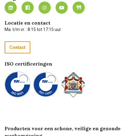
MVO
Mijn Carel Lurvink instructievideo's
Tevreden klanten
Carel Lurvink App
Carel Lurvink Blog
Hulp op afstand
Carel de podcast
Locatie en contact
Technische dienst
Ma. t/m vr. : 8:15 tot 17:15 uur
Retourneren
Recycle programma
Contact
Betalen
ISO certificeringen
Producten voor een schone, veilige en gezonde
werkomgeving