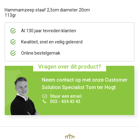
Hammamzeep staaf 2,5cm diameter 20cm
113gr
Al 130 jaar tevreden klanten
Kwaliteit, snel en veilig geleverd
Online bestelgemak
Vragen over dit product?
Neem contact op met onze Customer
Solution Specialist Tom ter Hogt
Stuur een email
053 - 434 43 43