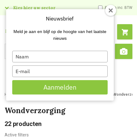
Kies hier uw sector
Prijzen inc. BTW
Nieuwsbrief
Menu
Meld je aan en blijf op de hoogte van het laatste
nieuws
Type
Search
Sca
your
name
Type
your
email
Aanmelden
Home
Webshop
Veiligheidsartikelen
Bedrijfshulpverlening
Wondverzorg
Wondverzorging
22
producten
Active filters