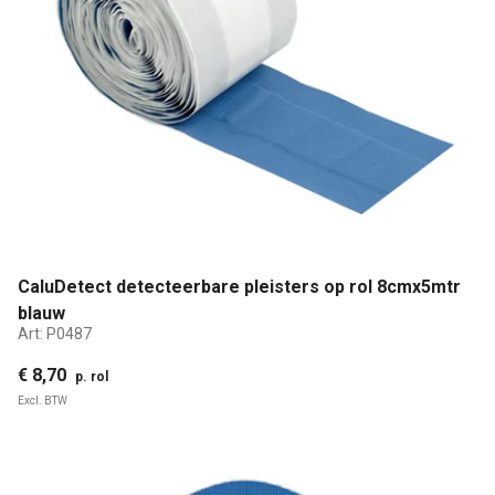
CaluDetect detecteerbare pleisters op rol 8cmx5mtr
blauw
Art:
P0487
€ 8,70
p. rol
Excl. BTW