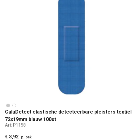
CaluDetect elastische detecteerbare pleisters textiel
72x19mm blauw 100st
Art:
P1158
€ 3,92
p. pak