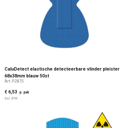
CaluDetect elastische detecteerbare vlinder pleister
68x38mm blauw 50st
Art:
P2875
€ 6,53
p. pak
Excl. BTW