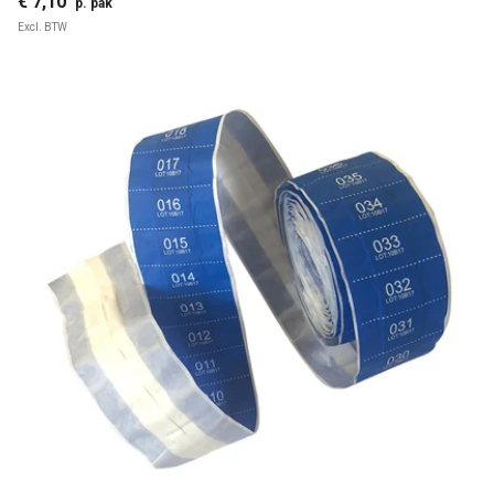
€ 7,10
p. pak
Excl. BTW