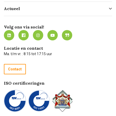
Hofleverancier
Bestellen
Actueel
Missie
Bezorgen
Certificering
Software koppelingen
Merken
Werken bij Carel Lurvink
Mijn Carel Lurvink
Innovation LAB
Volg ons via social!
MVO
Mijn Carel Lurvink instructievideo's
Tevreden klanten
Carel Lurvink App
Carel Lurvink Blog
Hulp op afstand
Carel de podcast
Locatie en contact
Technische dienst
Ma. t/m vr. : 8:15 tot 17:15 uur
Retourneren
Recycle programma
Contact
Betalen
ISO certificeringen