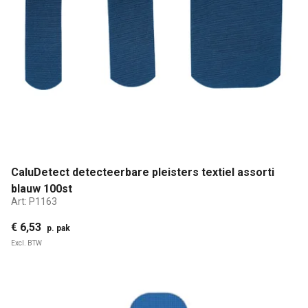
CaluDetect detecteerbare pleisters textiel assorti
blauw 100st
Art:
P1163
€ 6,53
p. pak
Excl. BTW