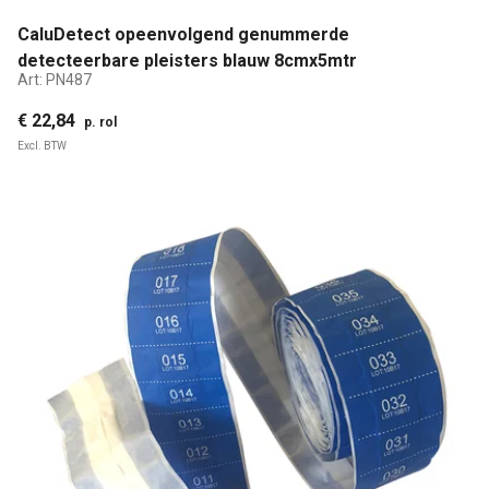
CaluDetect opeenvolgend genummerde
detecteerbare pleisters blauw 8cmx5mtr
Art:
PN487
€ 22,84
p. rol
Excl. BTW