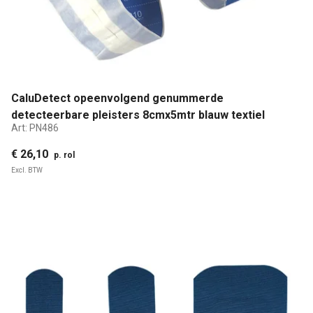
CaluDetect opeenvolgend genummerde
detecteerbare pleisters 8cmx5mtr blauw textiel
Art:
PN486
€ 26,10
p. rol
Excl. BTW