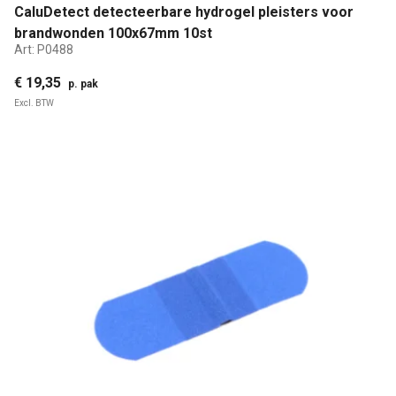
CaluDetect detecteerbare hydrogel pleisters voor
brandwonden 100x67mm 10st
Art:
P0488
€ 19,35
p. pak
Excl. BTW