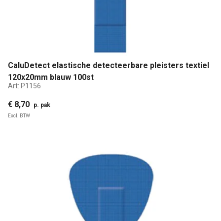
CaluDetect elastische detecteerbare pleisters textiel
120x20mm blauw 100st
Art:
P1156
€ 8,70
p. pak
Excl. BTW