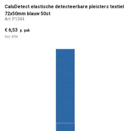
CaluDetect elastische detecteerbare pleisters textiel
72x50mm blauw 50st
Art:
P1344
€ 6,53
p. pak
Excl. BTW