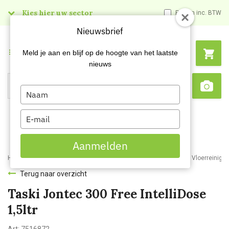
Kies hier uw sector
Prijzen inc. BTW
Nieuwsbrief
Menu
Meld je aan en blijf op de hoogte van het laatste
nieuws
Type
Search
Sca
your
name
Type
your
email
Aanmelden
Home
Webshop
Schoonmaakartikelen
Reinigingsmiddelen
Vloerreiniger
Terug naar overzicht
Taski Jontec 300 Free IntelliDose
1,5ltr