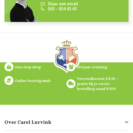
Stuur een email
053 - 434 43 43
One stop shop
130 jaar ervaring
Verzendkosten €6,95 – 
Online bestelgemak
gratis bij je eerste 
bestelling vanaf €200
Over Carel Lurvink