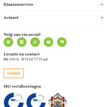
Over ons
Klantenservice
Geschiedenis
Hofleverancier
Bestellen
Actueel
Missie
Bezorgen
Certificering
Software koppelingen
Merken
Werken bij Carel Lurvink
Mijn Carel Lurvink
Innovation LAB
Volg ons via social!
MVO
Mijn Carel Lurvink instructievideo's
Tevreden klanten
Carel Lurvink App
Carel Lurvink Blog
Hulp op afstand
Carel de podcast
Locatie en contact
Technische dienst
Ma. t/m vr. : 8:15 tot 17:15 uur
Retourneren
Recycle programma
Contact
Betalen
ISO certificeringen