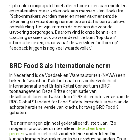
Optimale reiniging stelt niet alleen hoge eisen aan middelen
en materialen, maar zeker ook aan mensen. Jan Hoekstra:
“Schoonmakers worden meer en meer vakmensen; de
erkenning en waardering nemen toe en dat is een positieve
ontwikkeling. Het zijn immers de mensen die voor de
uitvoering zorgdragen. Daarom vind ik onze kennis- en
coaching sessies ook zo waardevol. Je kunt ‘top down’
informatie geven, maar vanaf de werkvloer ‘bottom up’
feedback krijgen is nog veel waardevoller.”
BRC Food 8 als internationale norm
In Nederland is de Voedsel- en Warenautoriteit (NVWA) een
bekende ‘waakhond’ als het gaat om voedselveiligheid.
Internationaal is het British Retail Consortium (BRC)
toonaangevend. Deze Britse organisatie van
detailhandelaren ontwikkelde in 1998 de eerste versie van de
BRC Global Standard for Food Safety. Inmiddels is hiervan de
achtste herziene versie van kracht, kortweg BRC Food 8
geheten.
“De normeringen zijn heel gedetailleerd”, stelt Jan. “Zo
mogen in productieruimtes alleen
detecteerbare
pennen
worden gebruikt zonder kleine onderdelen. Die
kunnen immers kwijtraken en in het product belanden. En is