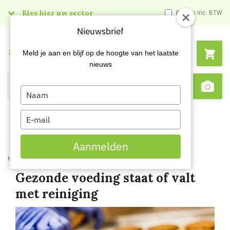
Kies hier uw sector
Prijzen inc. BTW
Nieuwsbrief
Menu
Meld je aan en blijf op de hoogte van het laatste
nieuws
Type
Search
Sca
your
name
Type
your
email
Aanmelden
Home
Blog
Gezonde voeding staat of valt met reiniging
Gezonde voeding staat of valt
met reiniging