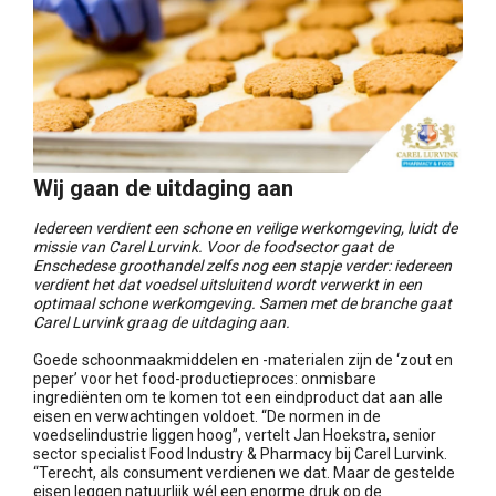
Wij gaan de uitdaging aan
Iedereen verdient een schone en veilige werkomgeving, luidt de
missie van Carel Lurvink. Voor de foodsector gaat de
Enschedese groothandel zelfs nog een stapje verder: iedereen
verdient het dat voedsel uitsluitend wordt verwerkt in een
optimaal schone werkomgeving. Samen met de branche gaat
Carel Lurvink graag de uitdaging aan.
Goede schoonmaakmiddelen en -materialen zijn de ‘zout en
peper’ voor het food-productieproces: onmisbare
ingrediënten om te komen tot een eindproduct dat aan alle
eisen en verwachtingen voldoet. “De normen in de
voedselindustrie liggen hoog”, vertelt Jan Hoekstra, senior
sector specialist Food Industry & Pharmacy bij Carel Lurvink.
“Terecht, als consument verdienen we dat. Maar de gestelde
eisen leggen natuurlijk wél een enorme druk op de