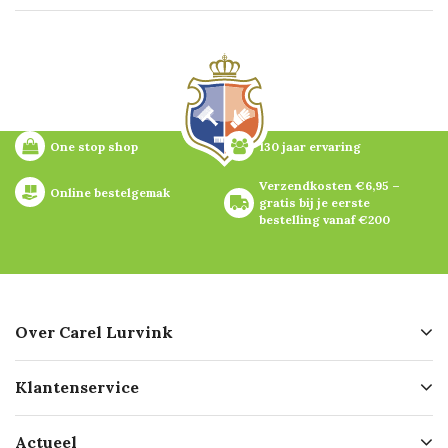
One stop shop
130 jaar ervaring
Verzendkosten €6,95 – 
Online bestelgemak
gratis bij je eerste 
bestelling vanaf €200
Over Carel Lurvink
Over ons
Klantenservice
Geschiedenis
Hofleverancier
Bestellen
Actueel