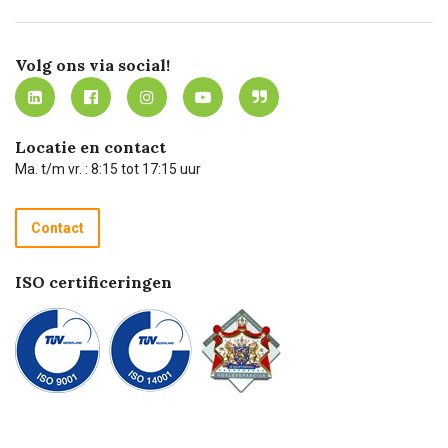
Missie
Bezorgen
Certificering
Software koppelingen
Merken
Werken bij Carel Lurvink
Mijn Carel Lurvink
Innovation LAB
Volg ons via social!
MVO
Mijn Carel Lurvink instructievideo's
Tevreden klanten
Carel Lurvink App
Carel Lurvink Blog
Hulp op afstand
Carel de podcast
Locatie en contact
Technische dienst
Ma. t/m vr. : 8:15 tot 17:15 uur
Retourneren
Recycle programma
Contact
Betalen
ISO certificeringen