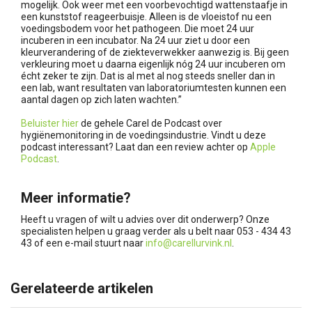
mogelijk. Ook weer met een voorbevochtigd wattenstaafje in
een kunststof reageerbuisje. Alleen is de vloeistof nu een
voedingsbodem voor het pathogeen. Die moet 24 uur
incuberen in een incubator. Na 24 uur ziet u door een
kleurverandering of de ziekteverwekker aanwezig is. Bij geen
verkleuring moet u daarna eigenlijk nóg 24 uur incuberen om
écht zeker te zijn. Dat is al met al nog steeds sneller dan in
een lab, want resultaten van laboratoriumtesten kunnen een
aantal dagen op zich laten wachten.”
Beluister hier
de gehele Carel de Podcast over
hygiënemonitoring in de voedingsindustrie. Vindt u deze
podcast interessant? Laat dan een review achter op
Apple
Podcast
.
Meer informatie?
Heeft u vragen of wilt u advies over dit onderwerp? Onze
specialisten helpen u graag verder als u belt naar 053 - 434 43
43 of een e-mail stuurt naar
info@carellurvink.nl
.
Gerelateerde artikelen