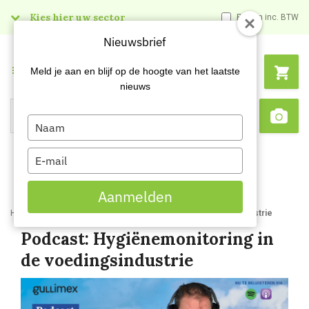
Kies hier uw sector
Prijzen inc. BTW
Nieuwsbrief
Menu
Meld je aan en blijf op de hoogte van het laatste
nieuws
Type
Search
Sca
your
name
Type
your
email
Aanmelden
Home
Blog
Podcast Hygienemonitoring in de voedingsindustrie
Podcast: Hygiënemonitoring in
de voedingsindustrie