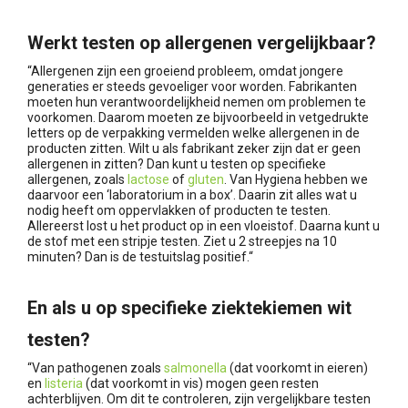
Werkt testen op allergenen vergelijkbaar?
“Allergenen zijn een groeiend probleem, omdat jongere
generaties er steeds gevoeliger voor worden. Fabrikanten
moeten hun verantwoordelijkheid nemen om problemen te
voorkomen. Daarom moeten ze bijvoorbeeld in vetgedrukte
letters op de verpakking vermelden welke allergenen in de
producten zitten. Wilt u als fabrikant zeker zijn dat er geen
allergenen in zitten? Dan kunt u testen op specifieke
allergenen, zoals
lactose
of
gluten
. Van Hygiena hebben we
daarvoor een ‘laboratorium in a box’. Daarin zit alles wat u
nodig heeft om oppervlakken of producten te testen.
Allereerst lost u het product op in een vloeistof. Daarna kunt u
de stof met een stripje testen. Ziet u 2 streepjes na 10
minuten? Dan is de testuitslag positief.“
En als u op specifieke ziektekiemen wit
testen?
“Van pathogenen zoals
salmonella
(dat voorkomt in eieren)
en
listeria
(dat voorkomt in vis) mogen geen resten
achterblijven. Om dit te controleren, zijn vergelijkbare testen