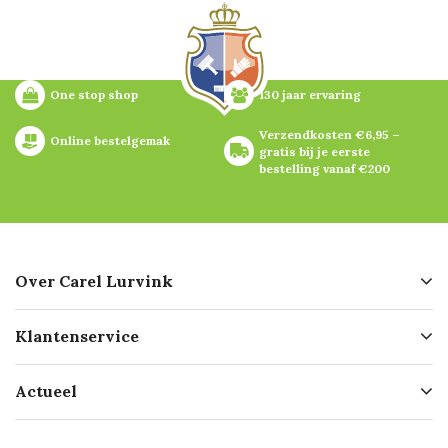
One stop shop
130 jaar ervaring
Verzendkosten €6,95 – 
Online bestelgemak
gratis bij je eerste 
bestelling vanaf €200
Over Carel Lurvink
Over ons
Klantenservice
Geschiedenis
Hofleverancier
Bestellen
Actueel
Missie
Bezorgen
Certificering
Software koppelingen
Merken