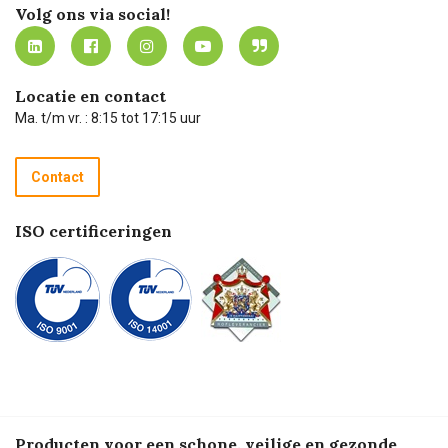
Werken bij Carel Lurvink
Mijn Carel Lurvink
Innovation LAB
Volg ons via social!
MVO
Mijn Carel Lurvink instructievideo's
Tevreden klanten
Carel Lurvink App
Carel Lurvink Blog
Hulp op afstand
Carel de podcast
Locatie en contact
Technische dienst
Ma. t/m vr. : 8:15 tot 17:15 uur
Retourneren
Recycle programma
Contact
Betalen
ISO certificeringen
Producten voor een schone, veilige en gezonde