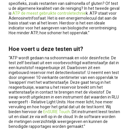
specifieks, zoals restanten van salmonella of gluten? Of test
u de algemene kwaliteit van de reiniging? In het tweede geval
is
ATP de meest gebruikte controletechnie
k. ATP staat voor
Adenosinetrifosfaat. Het is een energiemolecuul dat aan de
basis staat van al het leven. Hierdoor is het een ideale
indicator voor het aangeven van biologische verontreiniging.
Hoe minder ATP, hoe schoner het oppervlak.”
Hoe voert u deze testen uit?
“ATP wordt gedaan na schoonmaak en vóór desinfectie. De
test zelf bestaat uit een voorbevochtigd wattenstaafje dat in
een kunststof reageerbuisje zit. Daarboven zit een
ingebouwd reservoir met detectievloeistof. U neemt een test
door ongeveer 10 vierkante centimeter van een oppervlak te
‘swappen’ met het wattenstaafje. Deze gaat terug in het
reageerbuisje, waarna u het reservoir breekt om het
wattenstaafje in contact te brengen met de vloeistof. De
swap wordt uitgelezen in een instrument dat waarden in RLU
weergeeft - Relative Light Units. Hoe meer licht, hoe meer
vervuiling en hoe hoger het getal dat uit de test komt. Wij
bieden hiervoor de
EnSURE Touch
. Dit instrument leest testen
uit en slaat ze via wifi op in de cloud. In de software worden
de metingen overzichtelijk weergegeven en kunnen de
benodigde rapportages worden gemaakt.”