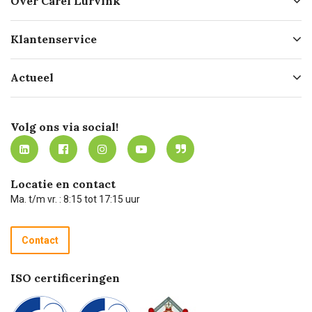
Over Carel Lurvink
Over ons
Klantenservice
Geschiedenis
Hofleverancier
Bestellen
Actueel
Missie
Bezorgen
Certificering
Software koppelingen
Merken
Werken bij Carel Lurvink
Mijn Carel Lurvink
Innovation LAB
Volg ons via social!
MVO
Mijn Carel Lurvink instructievideo's
Tevreden klanten
Carel Lurvink App
Carel Lurvink Blog
Hulp op afstand
Carel de podcast
Locatie en contact
Technische dienst
Ma. t/m vr. : 8:15 tot 17:15 uur
Retourneren
Recycle programma
Contact
Betalen
ISO certificeringen