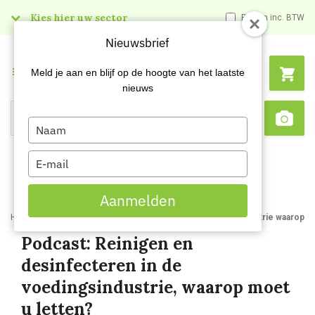
Kies hier uw sector
Prijzen inc. BTW
Nieuwsbrief
Menu
Meld je aan en blijf op de hoogte van het laatste
nieuws
Type
Search
Sca
your
name
Type
your
email
Aanmelden
Home
Blog
Reinigen en desinfecteren in de voedingsindustrie waarop m
Podcast: Reinigen en
desinfecteren in de
voedingsindustrie, waarop moet
u letten?