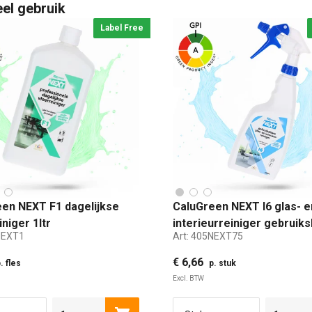
eel gebruik
Label Free
en NEXT F1 dagelijkse
CaluGreen NEXT I6 glas- e
niger 1ltr
interieurreiniger gebruiks
NEXT1
Art:
405NEXT75
750ml
€ 6,66
. fles
p. stuk
Excl. BTW
 LITER
1 LITER DOSEERFLES
5 LITER
750 ML
5 LITER