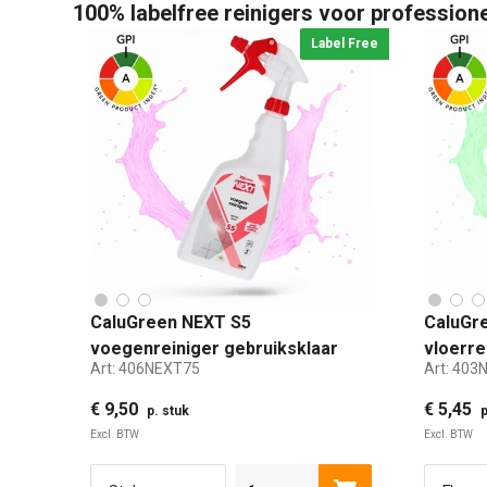
100% labelfree reinigers voor profession
Label Free
CaluGreen NEXT S5
CaluGre
voegenreiniger gebruiksklaar
vloerrei
Art:
406NEXT75
Art:
403
750 ml
€ 9,50
€ 5,45
p. stuk
p
Excl. BTW
Excl. BTW
1