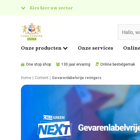
Kies hier uw sector
& Food
edical
Onze producten
Onze services
Online
One stop shop
130 jaar ervaring
Online bestelgemak
Home
Content
Gevarenlabelvrije reinigers