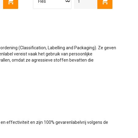
Toevoegen aan winkelwagen
Toevoegen aan
ordening (Classification, Labelling and Packaging). Ze geven
nlabel vereist vaak het gebruik van persoonlijke
llen, omdat ze agressieve stoffen bevatten die
 effectiviteit en zijn 100% gevarenlabelvrij volgens de