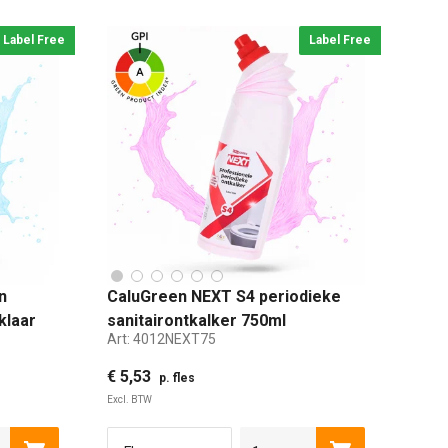
Label Free
Label Free
n
CaluGreen NEXT S4 periodieke
Calu
klaar
sanitairontkalker 750ml
vert
Art:
4012NEXT75
Art:
4
€ 5,53
€ 3,
p. fles
Excl. BTW
Excl. B
750 ML
5 LITER