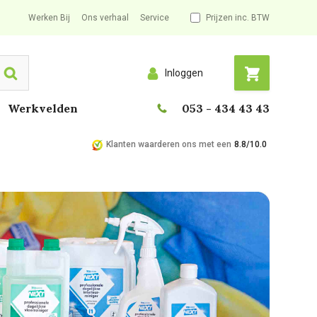
Werken Bij
Ons verhaal
Service
Prijzen inc. BTW
Inloggen
Search
Werkvelden
053 - 434 43 43
Klanten waarderen ons met een
8.8/10.0