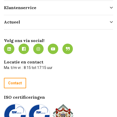
Over ons
Klantenservice
Geschiedenis
Hofleverancier
Bestellen
Actueel
Missie
Bezorgen
Certificering
Software koppelingen
Merken
Werken bij Carel Lurvink
Mijn Carel Lurvink
Innovation LAB
Volg ons via social!
MVO
Mijn Carel Lurvink instructievideo's
Tevreden klanten
Carel Lurvink App
Carel Lurvink Blog
Hulp op afstand
Carel de podcast
Locatie en contact
Technische dienst
Ma. t/m vr. : 8:15 tot 17:15 uur
Retourneren
Recycle programma
Contact
Betalen
ISO certificeringen