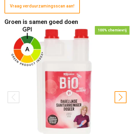
Vraag verduurzamingsscan aan!
Groen is samen goed doen
100% chemievrij
prev
nex