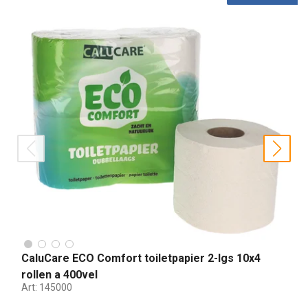
prev
nex
CaluCare ECO Comfort toiletpapier 2-lgs 10x4
rollen a 400vel
Art:
145000