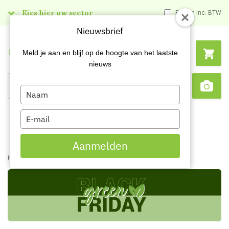
Kies hier uw sector
Prijzen inc. BTW
Nieuwsbrief
Menu
Meld je aan en blijf op de hoogte van het laatste
nieuws
Type
Search
Sca
your
name
Type
your
email
Aanmelden
Home
Content
Green Friday