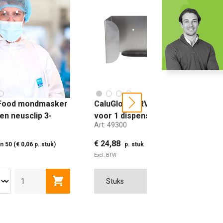
 Food mondmasker
CaluGloves RVS wandhouder
next
en neusclip 3-
voor 1 dispenser
Art:
49300
253x112x125mm
€ 24,88
n 50 (€ 0,06 p. stuk)
p. stuk
Excl. BTW
1 DISPENSER
2 DISPENSER
wagen
Toevoegen aan winkelwagen
Toevoe