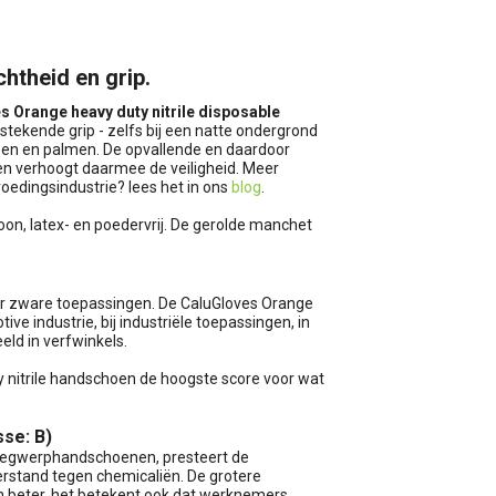
htheid en grip.
s Orange heavy duty nitrile disposable
ekende grip - zelfs bij een natte ondergrond
ppen en palmen. De opvallende en daardoor
 en verhoogt daarmee de veiligheid. Meer
oedingsindustrie? lees het in ons
blog
.
oon, latex- en poedervrij. De gerolde manchet
oor zware toepassingen. De CaluGloves Orange
ve industrie, bij industriële toepassingen, in
eld in verfwinkels.
y nitrile handschoen de hoogste score voor wat
se: B)
l wegwerphandschoenen, presteert de
eerstand tegen chemicaliën. De grotere
 beter, het betekent ook dat werknemers