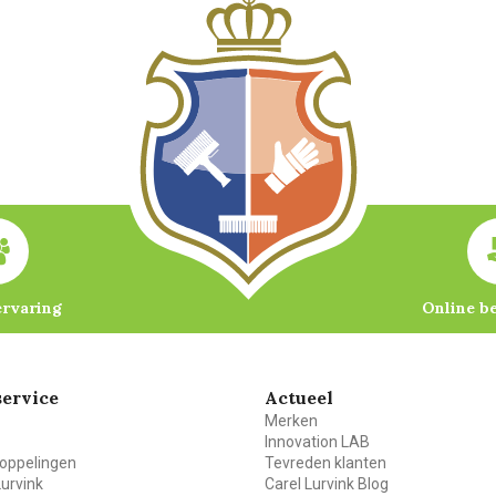
ervaring
Online b
ervice
Actueel
Merken
Innovation LAB
oppelingen
Tevreden klanten
Lurvink
Carel Lurvink Blog