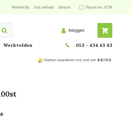
Werken Bij
Ons verhaal
Service
Prijzen inc. BTW
Inloggen
Search
Werkvelden
053 - 434 43 43
Klanten waarderen ons met een
8.8/10.0
100st
ak