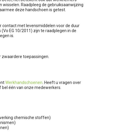
 wisselen. Raadpleeg de gebruiksaanwijzing
 waarmee deze handschoen is getest.
or contact met levensmiddelen voor de duur
 (Vo EG 10/2011) zijn te raadplegen in de
egen is.
oor zwaardere toepassingen.
ent
Werkhandschoenen
. Heeft u vragen over
 of bel één van onze medewerkers.
werking chemische stoffen)
ganismen)
enen)