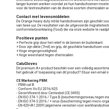
langer kunnen werken voordat ze hun handschoenen moeten
voor de testresultaten van de diverse soorten chemicaliën
Contact met levensmiddelen
De Orange heavy duty nitrile handschoenen zijn geschikt vo
van twee uur. De resultaten van de uitgevoerde migratietests
conformiteitsverklaring (food) die via onze website te raadpl
Positieve punten
+ Perfecte grip door het reliëf in de binnen én buitenkant.
+ Door zijn dikte (7mil) en grip, dé geschikte handschoen v
+ Hoge vingergevoeligheid
+ Hoge weerstand tegen chemicaliën
CaluGloves
Dit premium A+ product beschikt over een volledig assortim
het gebruik of toepassing van dit product? Stuur een email
CE Markering PBM:
- PBM cat III
- Conform Vo EU 2016/425
- Gecertificeerd door Centexbel (CE 0493)
- EN ISO 374-1:2016 / Type B (beschermingsniveau tegen in
- EN ISO 374-5:2016 / + virus (bescherming tegen micro-or
- EN 420+A1:2009 (algemene vereisten voor werkhandscho