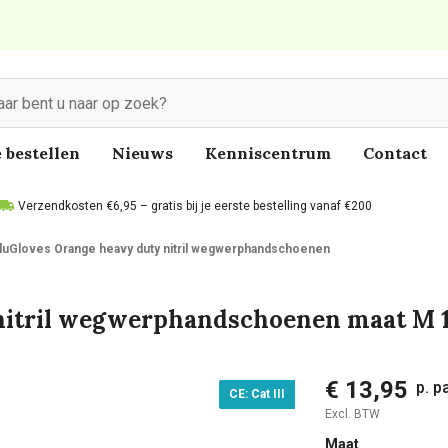
 bestellen
Nieuws
Kenniscentrum
Contact
Verzendkosten €6,95 – gratis bij je eerste bestelling vanaf €200
luGloves Orange heavy duty nitril wegwerphandschoenen
nitril wegwerphandschoenen maat M 
€ 13,95
p. p
CE: Cat III
Excl. BTW
Maat