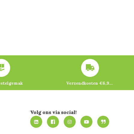
estelgemak
Verzendkosten €6,95 – gratis bij je eerste bestelling vanaf €200
Volg ons via social!