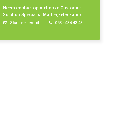
Neem contact op met onze Customer
Solution Specialist Mart Eijkelenkamp
Stuur een email
053 - 434 43 43
S
gen aan winkelwagen