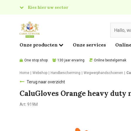
Kies hier uw sector
& Food
edical
Onze producten
Onze services
Online
One stop shop
130 jaar ervaring
Online bestelgemak
Home
Webshop
Handbescherming
Wegwerphandschoenen
Ca
Terug naar overzicht
CaluGloves Orange heavy duty 
Art:
919M