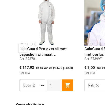
CaluGuard Pro overall met
CaluGuard
prev
capuchon wit maat L
met oorlus 
Art:
87370L
Art:
87399F
laags blauw
€ 117,93
€ 3,00
doos van 25 (€ 4,72 p. stuk)
pak va
Excl. BTW
Excl. BTW
L
XL
2XL
Toevoegen aan winkel