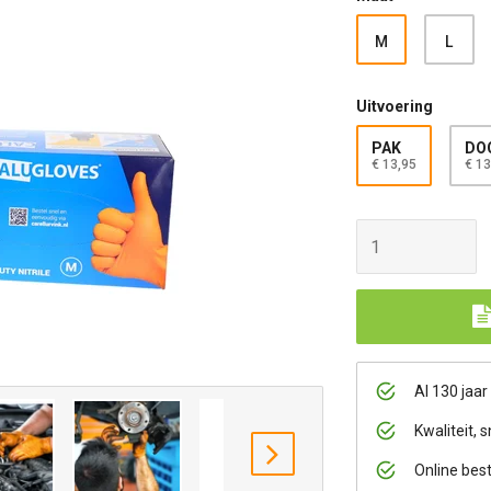
M
L
Uitvoering
PAK
DOO
€ 13,95
€ 13
Al 130 jaar
Kwaliteit, s
volgende
Online bes