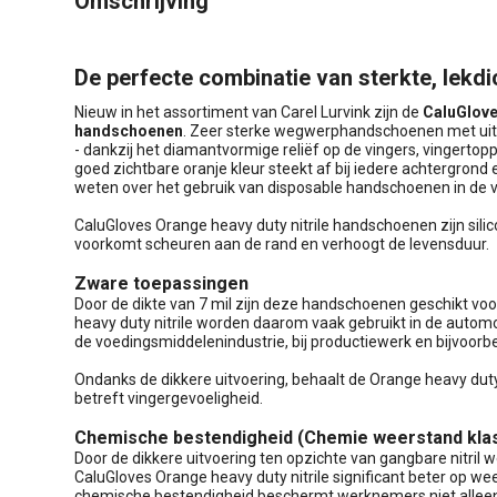
Omschrijving
De perfecte combinatie van sterkte, lekdic
Nieuw in het assortiment van Carel Lurvink zijn de
CaluGlove
handschoenen
. Zeer sterke wegwerphandschoenen met uitst
- dankzij het diamantvormige reliëf op de vingers, vingerto
goed zichtbare oranje kleur steekt af bij iedere achtergrond
weten over het gebruik van disposable handschoenen in de v
CaluGloves Orange heavy duty nitrile handschoenen zijn silic
voorkomt scheuren aan de rand en verhoogt de levensduur.
Zware toepassingen
Door de dikte van 7 mil zijn deze handschoenen geschikt v
heavy duty nitrile worden daarom vaak gebruikt in de automoti
de voedingsmiddelenindustrie, bij productiewerk en bijvoorbe
Ondanks de dikkere uitvoering, behaalt de Orange heavy dut
betreft vingergevoeligheid.
Chemische bestendigheid (Chemie weerstand klas
Door de dikkere uitvoering ten opzichte van gangbare nitri
CaluGloves Orange heavy duty nitrile significant beter op w
chemische bestendigheid beschermt werknemers niet alleen