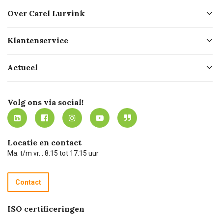
Over Carel Lurvink
Over ons
Klantenservice
Geschiedenis
Hofleverancier
Bestellen
Actueel
Missie
Bezorgen
Certificering
Software koppelingen
Merken
Werken bij Carel Lurvink
Mijn Carel Lurvink
Innovation LAB
Volg ons via social!
MVO
Mijn Carel Lurvink instructievideo's
Tevreden klanten
Carel Lurvink App
Carel Lurvink Blog
Hulp op afstand
Carel de podcast
Locatie en contact
Technische dienst
Ma. t/m vr. : 8:15 tot 17:15 uur
Retourneren
Recycle programma
Contact
Betalen
ISO certificeringen