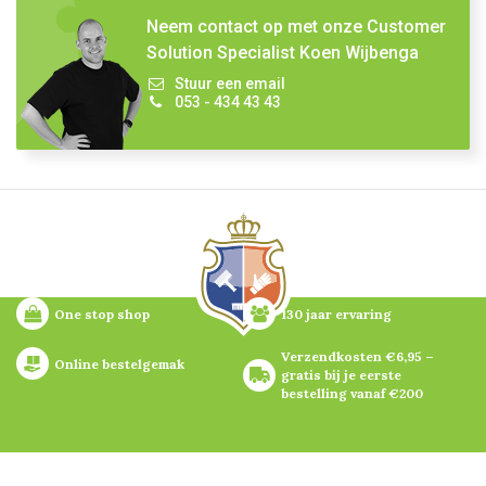
Neem contact op met onze Customer
Solution Specialist Koen Wijbenga
Stuur een email
053 - 434 43 43
One stop shop
130 jaar ervaring
Verzendkosten €6,95 – 
Online bestelgemak
gratis bij je eerste 
bestelling vanaf €200