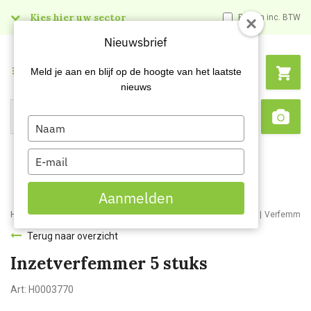
Kies hier uw sector
Prijzen inc. BTW
Nieuwsbrief
Menu
Meld je aan en blijf op de hoogte van het laatste
nieuws
Type
Search
Sca
your
name
Type
your
email
Aanmelden
Home
Webshop
Schildersartikelen
Schildersbenodigdheden
Verfemmer
Terug naar overzicht
Inzetverfemmer 5 stuks
Art:
H0003770