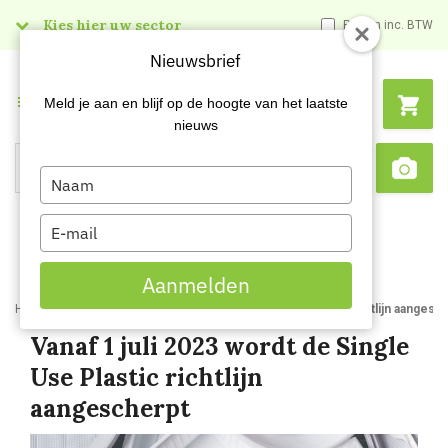
Kies hier uw sector
Prijzen inc. BTW
Nieuwsbrief
Menu
Meld je aan en blijf op de hoogte van het laatste
nieuws
Type
Search
Sca
your
name
Type
your
email
Aanmelden
Home
Blog
Vanaf 1 juli 2023 wordt de Single Use Plastic richtlijn aangesc
Vanaf 1 juli 2023 wordt de Single
Use Plastic richtlijn
aangescherpt