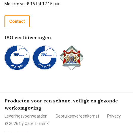
Technische dienst
Ma. t/m vr. : 8:15 tot 17:15 uur
Retourneren
Recycle programma
Contact
Betalen
ISO certificeringen
Producten voor een schone, veilige en gezonde
werkomgeving
Leveringsvoorwaarden
Gebruiksovereenkomst
Privacy
© 2026 by Carel Lurvink