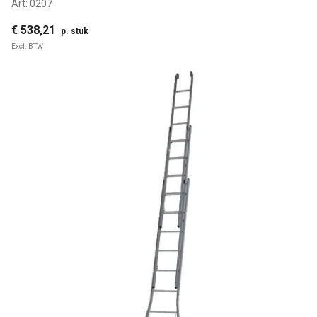
Art:
0207
€ 538,21
p. stuk
Excl. BTW