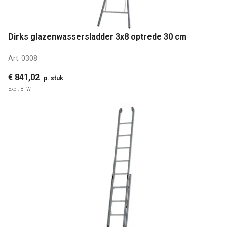
Dirks glazenwassersladder 3x8 optrede 30 cm
Art:
0308
€ 841,02
p. stuk
Excl. BTW