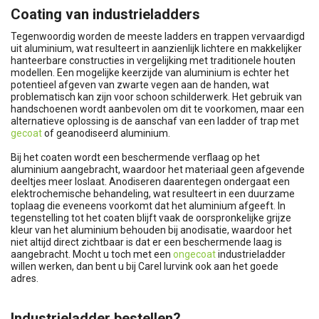
Coating van industrieladders
Tegenwoordig worden de meeste ladders en trappen vervaardigd
uit aluminium, wat resulteert in aanzienlijk lichtere en makkelijker
hanteerbare constructies in vergelijking met traditionele houten
modellen. Een mogelijke keerzijde van aluminium is echter het
potentieel afgeven van zwarte vegen aan de handen, wat
problematisch kan zijn voor schoon schilderwerk. Het gebruik van
handschoenen wordt aanbevolen om dit te voorkomen, maar een
alternatieve oplossing is de aanschaf van een ladder of trap met
gecoat
of geanodiseerd aluminium.
Bij het coaten wordt een beschermende verflaag op het
aluminium aangebracht, waardoor het materiaal geen afgevende
deeltjes meer loslaat. Anodiseren daarentegen ondergaat een
elektrochemische behandeling, wat resulteert in een duurzame
toplaag die eveneens voorkomt dat het aluminium afgeeft. In
tegenstelling tot het coaten blijft vaak de oorspronkelijke grijze
kleur van het aluminium behouden bij anodisatie, waardoor het
niet altijd direct zichtbaar is dat er een beschermende laag is
aangebracht. Mocht u toch met een
ongecoat
industrieladder
willen werken, dan bent u bij Carel lurvink ook aan het goede
adres.
Industrieladder bestellen?