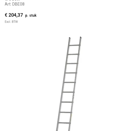
Art:
DBE08
€ 204,37
p. stuk
Excl. BTW