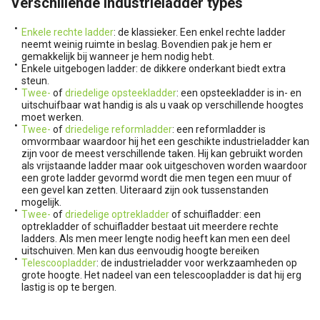
Verschillende industrieladder types
Enkele rechte ladder
: de klassieker. Een enkel rechte ladder
neemt weinig ruimte in beslag. Bovendien pak je hem er
gemakkelijk bij wanneer je hem nodig hebt.
Enkele uitgebogen ladder: de dikkere onderkant biedt extra
steun.
Twee-
of
driedelige opsteekladder
: een opsteekladder is in- en
uitschuifbaar wat handig is als u vaak op verschillende hoogtes
moet werken.
Twee-
of
driedelige reformladder
: een reformladder is
omvormbaar waardoor hij het een geschikte industrieladder kan
zijn voor de meest verschillende taken. Hij kan gebruikt worden
als vrijstaande ladder maar ook uitgeschoven worden waardoor
een grote ladder gevormd wordt die men tegen een muur of
een gevel kan zetten. Uiteraard zijn ook tussenstanden
mogelijk.
Twee-
of
driedelige optrekladder
of schuifladder: een
optrekladder of schuifladder bestaat uit meerdere rechte
ladders. Als men meer lengte nodig heeft kan men een deel
uitschuiven. Men kan dus eenvoudig hoogte bereiken
Telescoopladder
: de industrieladder voor werkzaamheden op
grote hoogte. Het nadeel van een telescoopladder is dat hij erg
lastig is op te bergen.