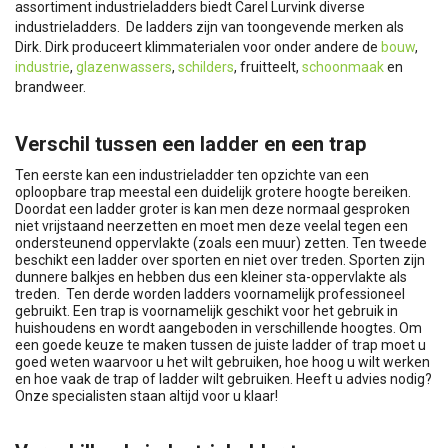
assortiment industrieladders biedt Carel Lurvink diverse
industrieladders. De ladders zijn van toongevende merken als
Dirk. Dirk produceert klimmaterialen voor onder andere de
bouw
,
industrie
,
glazenwassers
,
schilders
, fruitteelt,
schoonmaak
en
brandweer.
Verschil tussen een ladder en een trap
Ten eerste kan een industrieladder ten opzichte van een
oploopbare trap meestal een duidelijk grotere hoogte bereiken.
Doordat een ladder groter is kan men deze normaal gesproken
niet vrijstaand neerzetten en moet men deze veelal tegen een
ondersteunend oppervlakte (zoals een muur) zetten. Ten tweede
beschikt een ladder over sporten en niet over treden. Sporten zijn
dunnere balkjes en hebben dus een kleiner sta-oppervlakte als
treden. Ten derde worden ladders voornamelijk professioneel
gebruikt. Een trap is voornamelijk geschikt voor het gebruik in
huishoudens en wordt aangeboden in verschillende hoogtes. Om
een goede keuze te maken tussen de juiste ladder of trap moet u
goed weten waarvoor u het wilt gebruiken, hoe hoog u wilt werken
en hoe vaak de trap of ladder wilt gebruiken. Heeft u advies nodig?
Onze specialisten staan altijd voor u klaar!