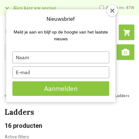
Kies hier uw sector
Prijzen inc. BTW
Nieuwsbrief
Menu
Meld je aan en blijf op de hoogte van het laatste
nieuws
Type
Search
Sca
your
name
Type
your
email
Aanmelden
Home
Webshop
Schoonmaakartikelen
Ladders en trappen
Ladders
Ladders
16
producten
Active filters