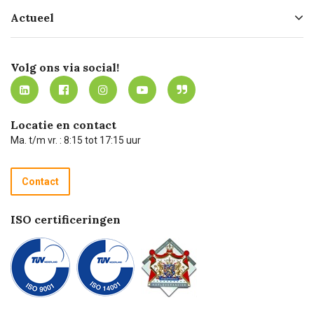
Hofleverancier
Bestellen
Actueel
Missie
Bezorgen
Certificering
Software koppelingen
Merken
Werken bij Carel Lurvink
Mijn Carel Lurvink
Innovation LAB
Volg ons via social!
MVO
Mijn Carel Lurvink instructievideo's
Tevreden klanten
Carel Lurvink App
Carel Lurvink Blog
Hulp op afstand
Carel de podcast
Locatie en contact
Technische dienst
Ma. t/m vr. : 8:15 tot 17:15 uur
Retourneren
Recycle programma
Contact
Betalen
ISO certificeringen