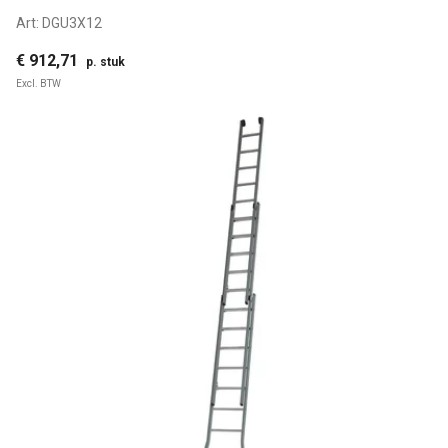
Art:
DGU3X12
€ 912,71
p. stuk
Excl. BTW