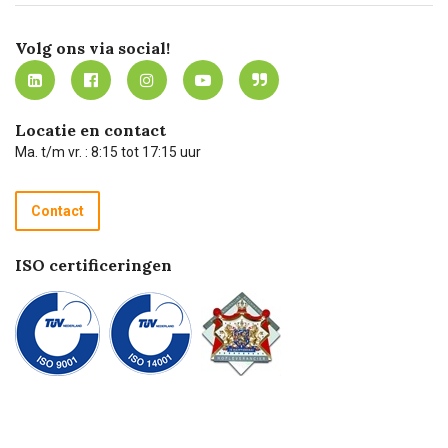
Certificering
Software koppelingen
Merken
Werken bij Carel Lurvink
Mijn Carel Lurvink
Innovation LAB
Volg ons via social!
MVO
Mijn Carel Lurvink instructievideo's
Tevreden klanten
Carel Lurvink App
Carel Lurvink Blog
Hulp op afstand
Carel de podcast
Locatie en contact
Technische dienst
Ma. t/m vr. : 8:15 tot 17:15 uur
Retourneren
Recycle programma
Contact
Betalen
ISO certificeringen