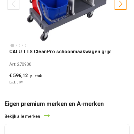
prev
nex
CALU TTS CleanPro schoonmaakwagen grijs
Art:
270900
€ 596,12
p. stuk
Excl. BTW
Eigen premium merken en A-merken
Bekijk alle merken