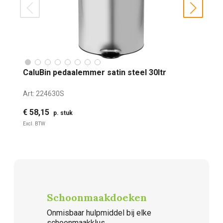
prev
next
CaluBin pedaalemmer satin steel 30ltr
Art:
224630S
€ 58,15
p. stuk
Excl. BTW
Schoonmaakdoeken
Onmisbaar hulpmiddel bij elke
schoonmaakklus