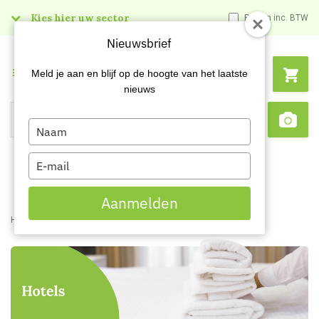
Kies hier uw sector
Prijzen inc. BTW
Nieuwsbrief
Menu
Meld je aan en blijf op de hoogte van het laatste
nieuws
Type
Search
Sca
your
name
Type
your
email
Aanmelden
Home
Facility
Hotels