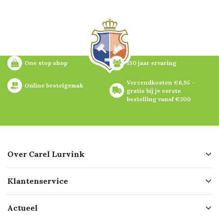
One stop shop
130 jaar ervaring
Verzendkosten €6,95 – 
Online bestelgemak
gratis bij je eerste 
bestelling vanaf €200
Over Carel Lurvink
Over ons
Klantenservice
Geschiedenis
Hofleverancier
Bestellen
Actueel
Missie
Bezorgen