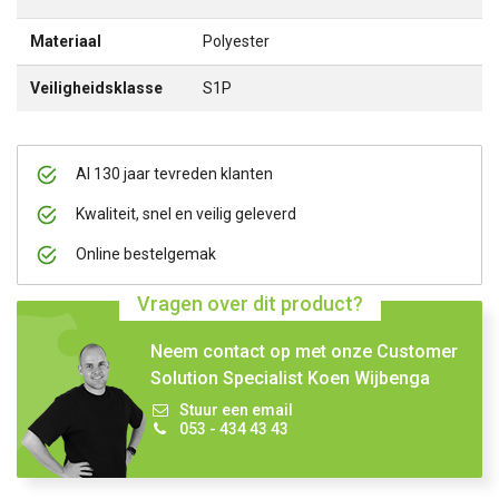
Materiaal
Polyester
Veiligheidsklasse
S1P
Al 130 jaar tevreden klanten
Kwaliteit, snel en veilig geleverd
Online bestelgemak
Vragen over dit product?
Neem contact op met onze Customer
Solution Specialist Koen Wijbenga
Stuur een email
053 - 434 43 43