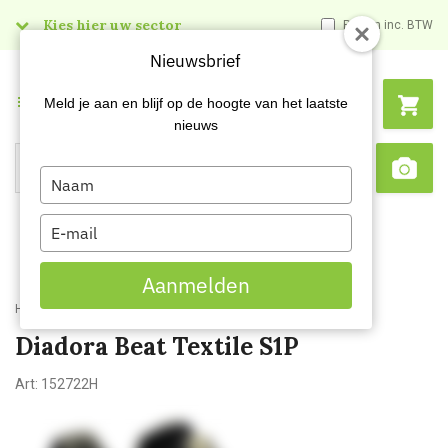
Kies hier uw sector
Prijzen inc. BTW
Nieuwsbrief
Menu
Meld je aan en blijf op de hoogte van het laatste
nieuws
Type
Search
Sca
your
name
Type
your
email
Aanmelden
Home
Diadora Beat Textile S1P
Diadora Beat Textile S1P
Art:
152722H