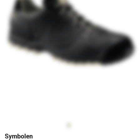
Op
Symbolen