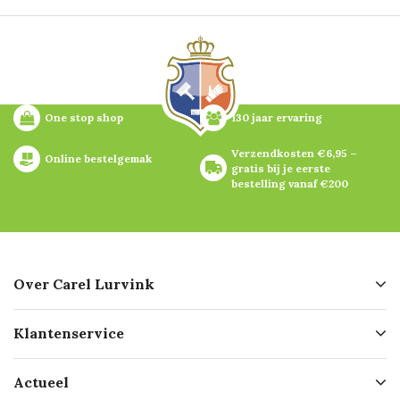
One stop shop
130 jaar ervaring
Verzendkosten €6,95 – 
Online bestelgemak
gratis bij je eerste 
bestelling vanaf €200
Over Carel Lurvink
Over ons
Klantenservice
Geschiedenis
Hofleverancier
Bestellen
Actueel
Missie
Bezorgen