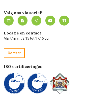
Certificering
Software koppelingen
Merken
Werken bij Carel Lurvink
Mijn Carel Lurvink
Innovation LAB
Volg ons via social!
MVO
Mijn Carel Lurvink instructievideo's
Tevreden klanten
Carel Lurvink App
Carel Lurvink Blog
Hulp op afstand
Carel de podcast
Locatie en contact
Technische dienst
Ma. t/m vr. : 8:15 tot 17:15 uur
Retourneren
Recycle programma
Contact
Betalen
ISO certificeringen