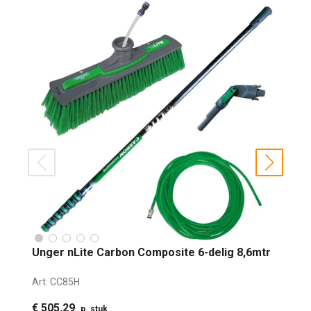
prev
next
Unger nLite Carbon Composite 6-delig 8,6mtr
Art:
CC85H
€ 505,29
p. stuk