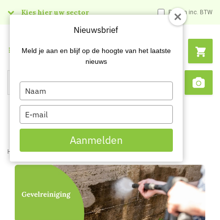
Kies hier uw sector
Prijzen inc. BTW
Nieuwsbrief
Menu
Meld je aan en blijf op de hoogte van het laatste
nieuws
Type
Search
Sca
your
name
Type
your
email
Aanmelden
Home
Facility
Gevelreiniging