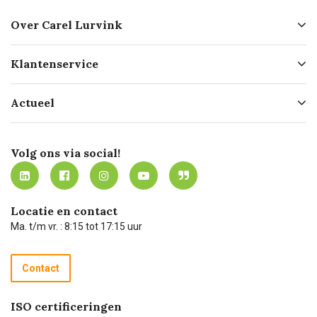
Over Carel Lurvink
Over ons
Klantenservice
Geschiedenis
Hofleverancier
Bestellen
Actueel
Missie
Bezorgen
Certificering
Software koppelingen
Merken
Werken bij Carel Lurvink
Mijn Carel Lurvink
Innovation LAB
Volg ons via social!
MVO
Mijn Carel Lurvink instructievideo's
Tevreden klanten
Carel Lurvink App
Carel Lurvink Blog
Hulp op afstand
Carel de podcast
Locatie en contact
Technische dienst
Ma. t/m vr. : 8:15 tot 17:15 uur
Retourneren
Recycle programma
Contact
Betalen
ISO certificeringen