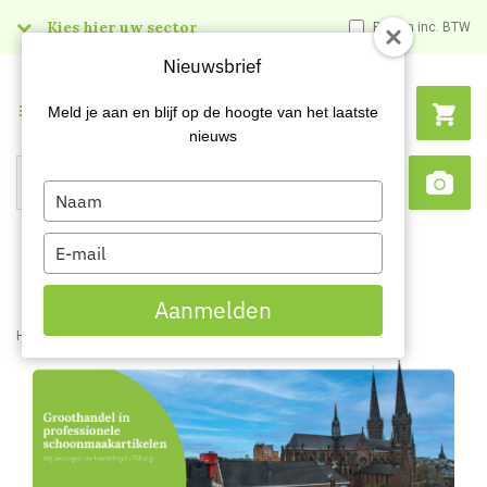
Kies hier uw sector
Prijzen inc. BTW
Nieuwsbrief
Menu
Meld je aan en blijf op de hoogte van het laatste
nieuws
Type
Search
Sca
your
name
Type
your
email
Aanmelden
Home
Content
Groothandel schoonmaakartikelen Tilburg