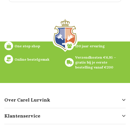
One stop shop
130 jaar ervaring
Verzendkosten €6,95 – 
Online bestelgemak
gratis bij je eerste 
bestelling vanaf €200
Over Carel Lurvink
Over ons
Klantenservice
Geschiedenis
Hofleverancier
Bestellen