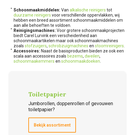
Schoonmaakmiddelen:
Van
alkalische reinigers
tot
duurzame reinigers
voor verschillende oppervlakken, wij
hebben een breed assortiment schoonmaakmiddelen om
aan alle behoeften te voldoen.
Reinigingsmachines:
Voor grotere schoonmaakprojecten
biedt Carel Lurvink een verscheidenheid aan
schoonmaakartikelen maar ook schoonmaakmachines
zoals
stofzuigers
,
schrobzuigmachines
en
stoomreinigers
.
Accessoires:
Naast de basisproducten bieden ze ook een
scala aan accessoires zoals
bezems
,
dweilen
,
schoonmaakemmers
en
schoonmaakdoeken
.
Toiletpapier
Jumborollen, doppenrollen of gevouwen
toiletpapier?
Bekijk assortiment