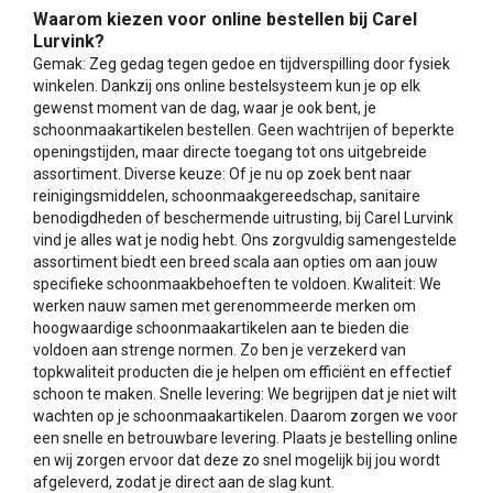
Waarom kiezen voor online bestellen bij Carel
Lurvink?
Gemak: Zeg gedag tegen gedoe en tijdverspilling door fysiek
winkelen. Dankzij ons online bestelsysteem kun je op elk
gewenst moment van de dag, waar je ook bent, je
schoonmaakartikelen bestellen. Geen wachtrijen of beperkte
openingstijden, maar directe toegang tot ons uitgebreide
assortiment. Diverse keuze: Of je nu op zoek bent naar
reinigingsmiddelen, schoonmaakgereedschap, sanitaire
benodigdheden of beschermende uitrusting, bij Carel Lurvink
vind je alles wat je nodig hebt. Ons zorgvuldig samengestelde
assortiment biedt een breed scala aan opties om aan jouw
specifieke schoonmaakbehoeften te voldoen. Kwaliteit: We
werken nauw samen met gerenommeerde merken om
hoogwaardige schoonmaakartikelen aan te bieden die
voldoen aan strenge normen. Zo ben je verzekerd van
topkwaliteit producten die je helpen om efficiënt en effectief
schoon te maken. Snelle levering: We begrijpen dat je niet wilt
wachten op je schoonmaakartikelen. Daarom zorgen we voor
een snelle en betrouwbare levering. Plaats je bestelling online
en wij zorgen ervoor dat deze zo snel mogelijk bij jou wordt
afgeleverd, zodat je direct aan de slag kunt.