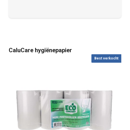
CaluCare hygiënepapier
Best verkocht