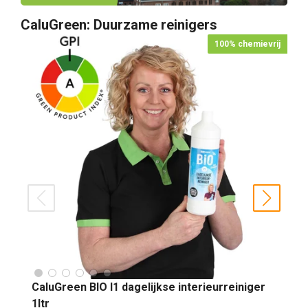
CaluGreen: Duurzame reinigers
100% chemievrij
prev
next
CaluGreen BIO I1 dagelijkse interieurreiniger
1ltr