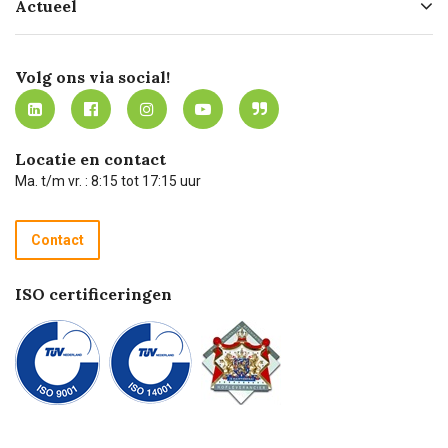
Actueel
Missie
Bezorgen
Certificering
Software koppelingen
Merken
Werken bij Carel Lurvink
Mijn Carel Lurvink
Innovation LAB
Volg ons via social!
MVO
Mijn Carel Lurvink instructievideo's
Tevreden klanten
Carel Lurvink App
Carel Lurvink Blog
Hulp op afstand
Carel de podcast
Locatie en contact
Technische dienst
Ma. t/m vr. : 8:15 tot 17:15 uur
Retourneren
Recycle programma
Contact
Betalen
ISO certificeringen