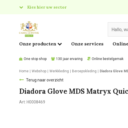
Kies hier uw sector
& Food
edical
Onze producten
Onze services
Online
One stop shop
130 jaar ervaring
Online bestelgemak
Home
Webshop
Werkkleding
Beroepskleding
Diadora Glove M
Terug naar overzicht
Diadora Glove MDS Matryx Quic
Art:
H0008469