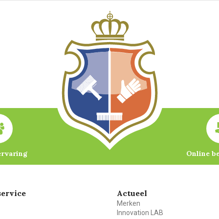
ervaring
Online b
ervice
Actueel
Merken
Innovation LAB