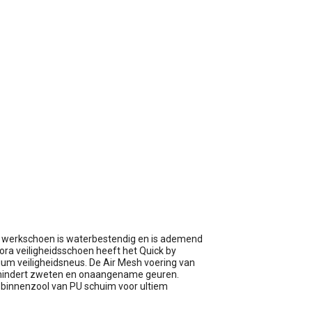
wagen
De werkschoen is waterbestendig en is ademend
dora veiligheidsschoen heeft het Quick by
um veiligheidsneus. De Air Mesh voering van
mindert zweten en onaangename geuren.
binnenzool van PU schuim voor ultiem