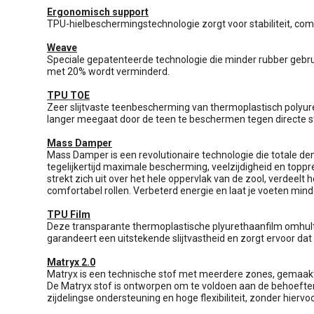
Ergonomisch support
TPU-hielbeschermingstechnologie zorgt voor stabiliteit, comf
Weave
Speciale gepatenteerde technologie die minder rubber gebru
met 20% wordt verminderd.
TPU TOE
Zeer slijtvaste teenbescherming van thermoplastisch polyur
langer meegaat door de teen te beschermen tegen directe s
Mass Damper
Mass Damper is een revolutionaire technologie die totale 
tegelijkertijd maximale bescherming, veelzijdigheid en topp
strekt zich uit over het hele oppervlak van de zool, verdeelt
comfortabel rollen. Verbeterd energie en laat je voeten min
TPU Film
Deze transparante thermoplastische plyurethaanfilm omhult
garandeert een uitstekende slijtvastheid en zorgt ervoor da
Matryx 2.0
Matryx is een technische stof met meerdere zones, gemaakt
De Matryx stof is ontworpen om te voldoen aan de behoeften
zijdelingse ondersteuning en hoge flexibiliteit, zonder hiervo