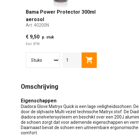
Bama Power Protector 300ml
aerosol
Art:
40200N
€ 9,50
p. stuk
Excl. BTW
Toevoegen aan winkel
Omschrijving
Eigenschappen
Diadora Glove Matryx Quick is een lage veiligheidsschoen. 
door de slijtvaste Multi vezel technische Matryx stof. De Dia
diadora snelvetersysteem en beschikt over een 200J alumini
de schoen zorgt dat voor ademende eigenschappen en ver
Daarnaast bevat de schoen een uitneembare ergonomische 
comfort.