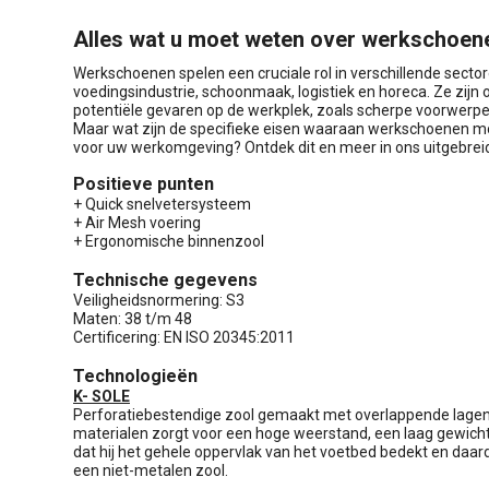
Alles wat u moet weten over werkschoen
Werkschoenen spelen een cruciale rol in verschillende secto
voedingsindustrie, schoonmaak, logistiek en horeca. Ze zi
potentiële gevaren op de werkplek, zoals scherpe voorwerpen,
Maar wat zijn de specifieke eisen waaraan werkschoenen mo
voor uw werkomgeving? Ontdek dit en meer in ons uitgebreid
Positieve punten
+ Quick snelvetersysteem
+ Air Mesh voering
+ Ergonomische binnenzool
Technische gegevens
Veiligheidsnormering: S3
Maten: 38 t/m 48
Certificering: EN ISO 20345:2011
Technologieën
K- SOLE
Perforatiebestendige zool gemaakt met overlappende lagen 
materialen zorgt voor een hoge weerstand, een laag gewicht e
dat hij het gehele oppervlak van het voetbed bedekt en daar
een niet-metalen zool.