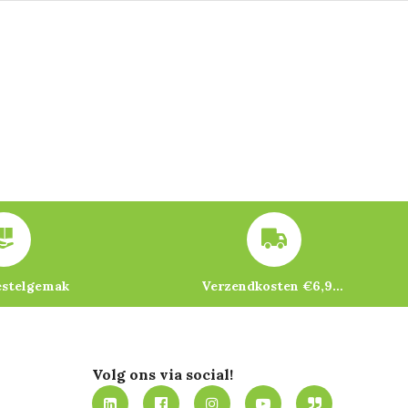
estelgemak
Verzendkosten €6,95 – gratis bij je eerste bestelling vanaf €200
Volg ons via social!