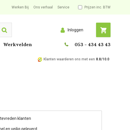
Werken Bij
Ons verhaal
Service
Prijzen inc. BTW
Inloggen
Search
Werkvelden
053 - 434 43 43
Klanten waarderen ons met een
8.8/10.0
 tevreden klanten
nel en veilig geleverd