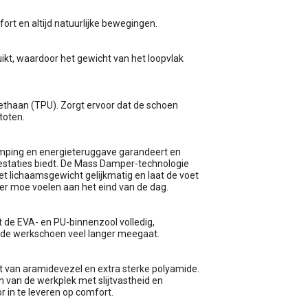
ort en altijd natuurlijke bewegingen.
ikt, waardoor het gewicht van het loopvlak
ethaan (TPU). Zorgt ervoor dat de schoen
toten.
demping en energieteruggave garandeert en
restaties biedt. De Mass Damper-technologie
 het lichaamsgewicht gelijkmatig en laat de voet
der moe voelen aan het eind van de dag.
 de EVA- en PU-binnenzool volledig,
t de werkschoen veel langer meegaat.
 van aramidevezel en extra sterke polyamide.
 van de werkplek met slijtvastheid en
or in te leveren op comfort.