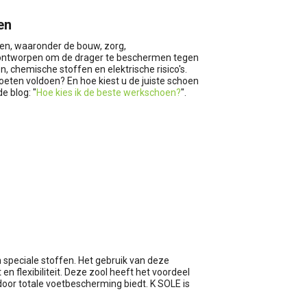
en
ren, waaronder de bouw, zorg,
jn ontworpen om de drager te beschermen tegen
 chemische stoffen en elektrische risico's.
eten voldoen? En hoe kiest u de juiste schoen
e blog: "
Hoe kies ik de beste werkschoen?
".
speciale stoffen. Het gebruik van deze
n flexibiliteit. Deze zool heeft het voordeel
door totale voetbescherming biedt. K SOLE is