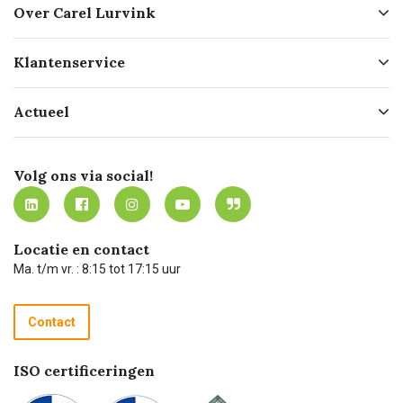
Over Carel Lurvink
Over ons
Klantenservice
Geschiedenis
Hofleverancier
Bestellen
Actueel
Missie
Bezorgen
Certificering
Software koppelingen
Merken
Werken bij Carel Lurvink
Mijn Carel Lurvink
Innovation LAB
Volg ons via social!
MVO
Mijn Carel Lurvink instructievideo's
Tevreden klanten
Carel Lurvink App
Carel Lurvink Blog
Hulp op afstand
Carel de podcast
Locatie en contact
Technische dienst
Ma. t/m vr. : 8:15 tot 17:15 uur
Retourneren
Recycle programma
Contact
Betalen
ISO certificeringen