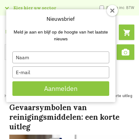
Kies hier uw sector
Prijzen inc. BTW
Nieuwsbrief
Menu
Meld je aan en blijf op de hoogte van het laatste
nieuws
Type
Search
Sca
your
name
Type
your
email
Aanmelden
Home
Blog
Gevaarsymbolen van reinigingsmiddelen een korte uitleg
Gevaarsymbolen van
reinigingsmiddelen: een korte
uitleg