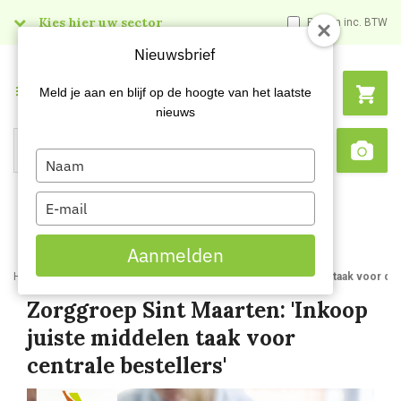
Kies hier uw sector
Prijzen inc. BTW
Nieuwsbrief
Menu
Meld je aan en blijf op de hoogte van het laatste
nieuws
Type
Search
Sca
your
name
Type
your
email
Aanmelden
Home
Blog
Zorggroep Sint Maarten Inkoop juiste middelen taak voor cen
Zorggroep Sint Maarten: 'Inkoop
juiste middelen taak voor
centrale bestellers'