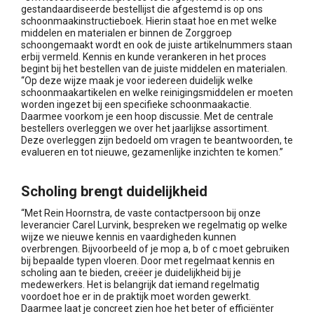
gestandaardiseerde bestellijst die afgestemd is op ons
schoonmaakinstructieboek. Hierin staat hoe en met welke
middelen en materialen er binnen de Zorggroep
schoongemaakt wordt en ook de juiste artikelnummers staan
erbij vermeld. Kennis en kunde verankeren in het proces
begint bij het bestellen van de juiste middelen en materialen.
“Op deze wijze maak je voor iedereen duidelijk welke
schoonmaakartikelen en welke reinigingsmiddelen er moeten
worden ingezet bij een specifieke schoonmaakactie.
Daarmee voorkom je een hoop discussie. Met de centrale
bestellers overleggen we over het jaarlijkse assortiment.
Deze overleggen zijn bedoeld om vragen te beantwoorden, te
evalueren en tot nieuwe, gezamenlijke inzichten te komen.”
Scholing brengt duidelijkheid
“Met Rein Hoornstra, de vaste contactpersoon bij onze
leverancier Carel Lurvink, bespreken we regelmatig op welke
wijze we nieuwe kennis en vaardigheden kunnen
overbrengen. Bijvoorbeeld of je mop a, b of c moet gebruiken
bij bepaalde typen vloeren. Door met regelmaat kennis en
scholing aan te bieden, creëer je duidelijkheid bij je
medewerkers. Het is belangrijk dat iemand regelmatig
voordoet hoe er in de praktijk moet worden gewerkt.
Daarmee laat je concreet zien hoe het beter of efficiënter