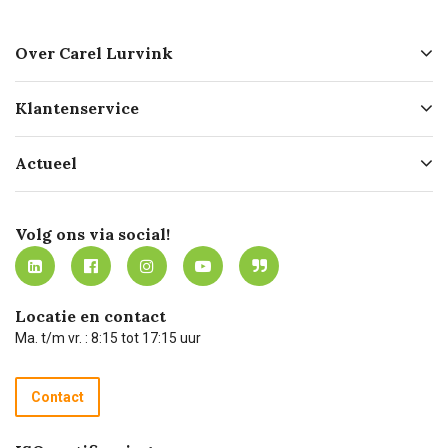
Over Carel Lurvink
Over ons
Klantenservice
Geschiedenis
Hofleverancier
Bestellen
Actueel
Missie
Bezorgen
Certificering
Software koppelingen
Merken
Werken bij Carel Lurvink
Mijn Carel Lurvink
Innovation LAB
Volg ons via social!
MVO
Mijn Carel Lurvink instructievideo's
Tevreden klanten
Carel Lurvink App
Carel Lurvink Blog
Hulp op afstand
Carel de podcast
Locatie en contact
Technische dienst
Ma. t/m vr. : 8:15 tot 17:15 uur
Retourneren
Recycle programma
Contact
Betalen