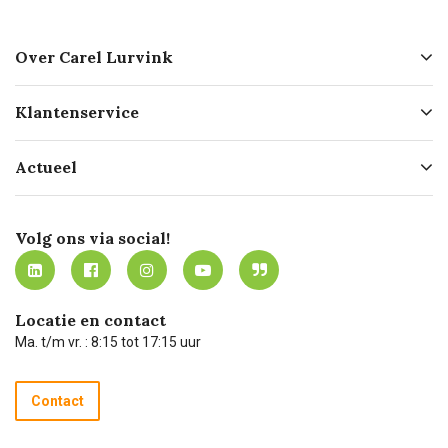
Over Carel Lurvink
Over ons
Klantenservice
Geschiedenis
Hofleverancier
Bestellen
Actueel
Missie
Bezorgen
Certificering
Software koppelingen
Merken
Werken bij Carel Lurvink
Mijn Carel Lurvink
Innovation LAB
Volg ons via social!
MVO
Mijn Carel Lurvink instructievideo's
Tevreden klanten
Carel Lurvink App
Carel Lurvink Blog
Hulp op afstand
Carel de podcast
Locatie en contact
Technische dienst
Ma. t/m vr. : 8:15 tot 17:15 uur
Retourneren
Recycle programma
Contact
Betalen