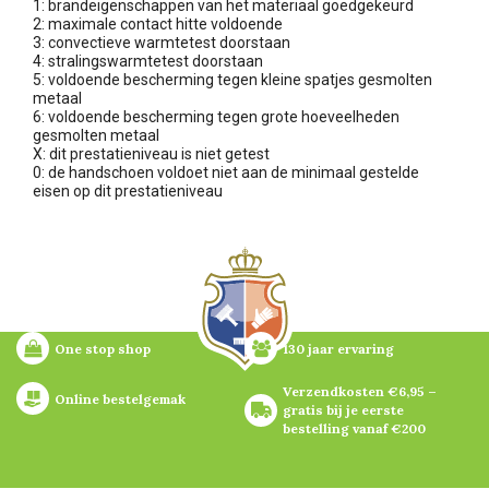
1: brandeigenschappen van het materiaal goedgekeurd
2: maximale contact hitte voldoende
3: convectieve warmtetest doorstaan
4: stralingswarmtetest doorstaan
5: voldoende bescherming tegen kleine spatjes gesmolten
metaal
6: voldoende bescherming tegen grote hoeveelheden
gesmolten metaal
X: dit prestatieniveau is niet getest
0: de handschoen voldoet niet aan de minimaal gestelde
eisen op dit prestatieniveau
One stop shop
130 jaar ervaring
Verzendkosten €6,95 – 
Online bestelgemak
gratis bij je eerste 
bestelling vanaf €200