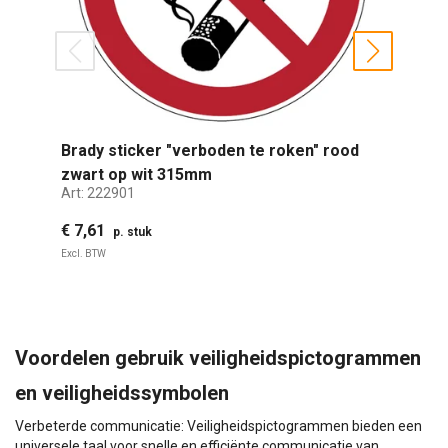
prev
next
Brady sticker "verboden te roken" rood
B
zwart op wit 315mm
2
Art:
222901
Ar
€ 7,61
€
p. stuk
Excl. BTW
Ex
Voordelen gebruik veiligheidspictogrammen
en veiligheidssymbolen
Verbeterde communicatie: Veiligheidspictogrammen bieden een
universele taal voor snelle en efficiënte communicatie van