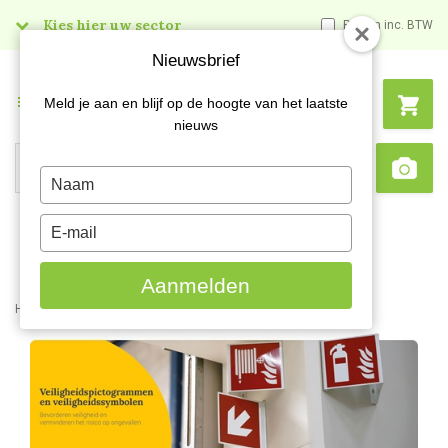
Kies hier uw sector
Prijzen inc. BTW
Nieuwsbrief
Menu
Meld je aan en blijf op de hoogte van het laatste
nieuws
Search
Type
Sca
your
name
Type
your
email
Aanmelden
Home
Content
Veiligheidspictogrammen