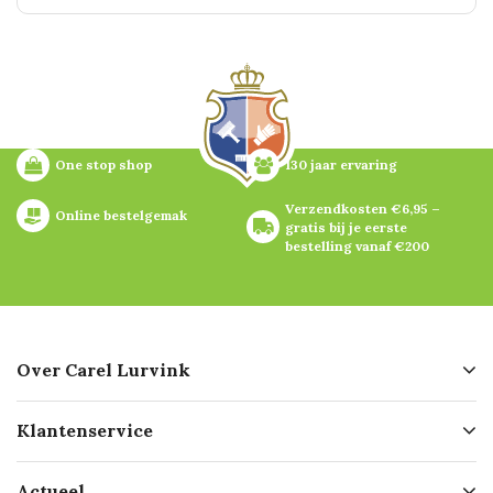
One stop shop
130 jaar ervaring
Verzendkosten €6,95 – 
Online bestelgemak
gratis bij je eerste 
bestelling vanaf €200
Over Carel Lurvink
Over ons
Klantenservice
Geschiedenis
Hofleverancier
Bestellen
Actueel