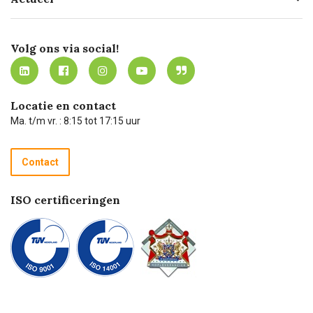
Missie
Bezorgen
Certificering
Software koppelingen
Merken
Werken bij Carel Lurvink
Mijn Carel Lurvink
Innovation LAB
Volg ons via social!
MVO
Mijn Carel Lurvink instructievideo's
Tevreden klanten
Carel Lurvink App
Carel Lurvink Blog
Hulp op afstand
Carel de podcast
Locatie en contact
Technische dienst
Ma. t/m vr. : 8:15 tot 17:15 uur
Retourneren
Recycle programma
Contact
Betalen
ISO certificeringen