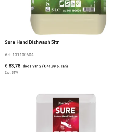
Sure Hand Dishwash 5ltr
Art:
101100604
€ 83,78
doos van 2 (€ 41,89 p. can)
Excl. BTW