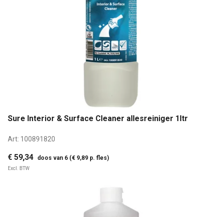
Sure Interior & Surface Cleaner allesreiniger 1ltr
Art:
100891820
€ 59,34
doos van 6 (€ 9,89 p. fles)
Excl. BTW