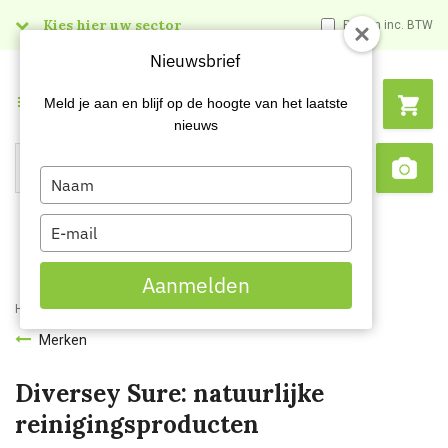
Kies hier uw sector
Prijzen inc. BTW
Nieuwsbrief
Menu
Meld je aan en blijf op de hoogte van het laatste
nieuws
Type
Search
Sca
your
name
Type
your
email
Aanmelden
Home
Merken
Diversey Sure
Merken
Diversey Sure: natuurlijke
reinigingsproducten