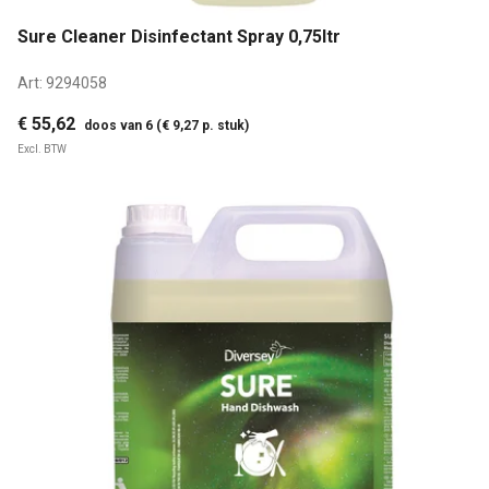
Sure Cleaner Disinfectant Spray 0,75ltr
Art:
9294058
€ 55,62
doos van 6 (€ 9,27 p. stuk)
Excl. BTW