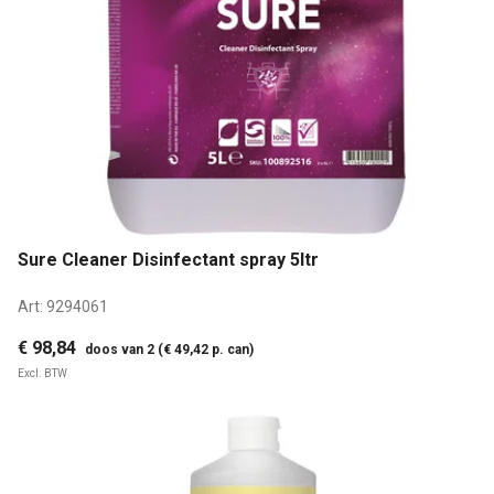
Sure Cleaner Disinfectant spray 5ltr
Art:
9294061
€ 98,84
doos van 2 (€ 49,42 p. can)
Excl. BTW