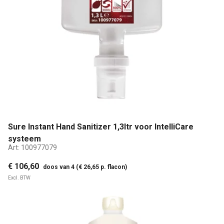
Sure Instant Hand Sanitizer 1,3ltr voor IntelliCare
systeem
Art:
100977079
€ 106,60
doos van 4 (€ 26,65 p. flacon)
Excl. BTW