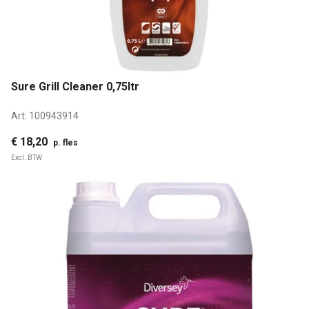
Sure Grill Cleaner 0,75ltr
Art:
100943914
€ 18,20
p. fles
Excl. BTW