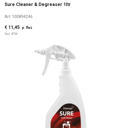
Sure Cleaner & Degreaser 1ltr
Art:
100894246
€ 11,45
p. fles
Excl. BTW