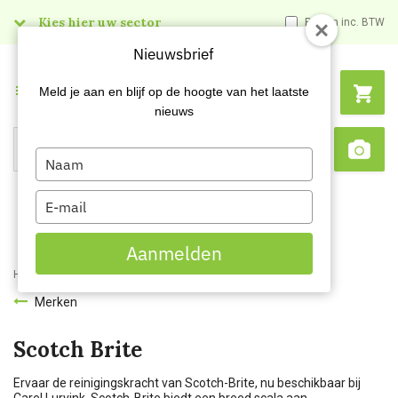
Kies hier uw sector
Prijzen inc. BTW
Nieuwsbrief
Menu
Meld je aan en blijf op de hoogte van het laatste
nieuws
Type
Search
Sca
your
name
Type
your
email
Aanmelden
Home
Merken
Scotch Brite
Merken
Scotch Brite
Ervaar de reinigingskracht van Scotch-Brite, nu beschikbaar bij