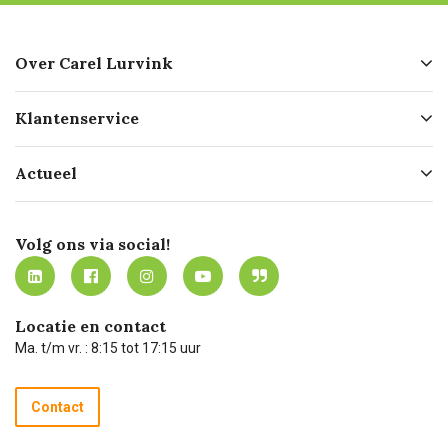
Over Carel Lurvink
Over ons
Klantenservice
Geschiedenis
Hofleverancier
Bestellen
Actueel
Missie
Bezorgen
Certificering
Software koppelingen
Merken
Werken bij Carel Lurvink
Mijn Carel Lurvink
Innovation LAB
Volg ons via social!
MVO
Mijn Carel Lurvink instructievideo's
Tevreden klanten
Carel Lurvink App
Carel Lurvink Blog
Hulp op afstand
Carel de podcast
Locatie en contact
Technische dienst
Ma. t/m vr. : 8:15 tot 17:15 uur
Retourneren
Recycle programma
Contact
Betalen