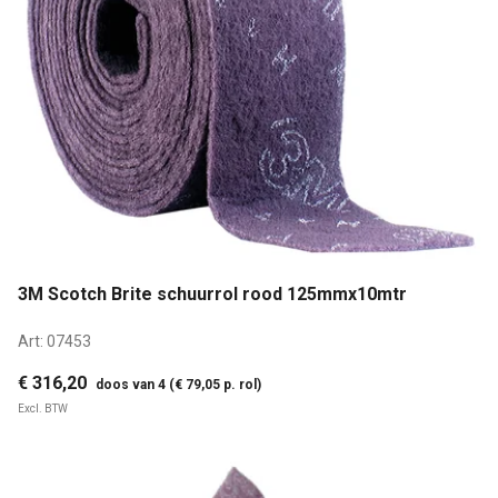
3M Scotch Brite schuurrol rood 125mmx10mtr
Art:
07453
€ 316,20
doos van 4 (€ 79,05 p. rol)
Excl. BTW