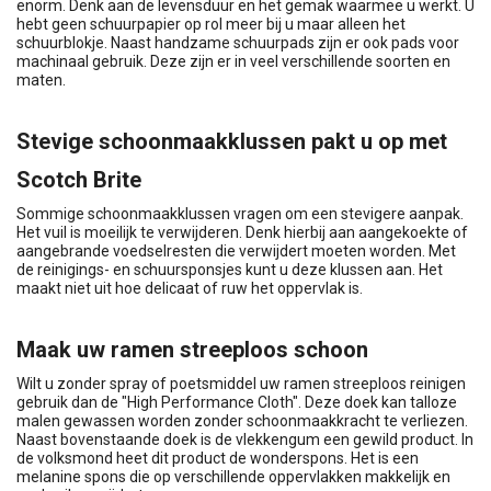
enorm. Denk aan de levensduur en het gemak waarmee u werkt. U
hebt geen schuurpapier op rol meer bij u maar alleen het
schuurblokje. Naast handzame schuurpads zijn er ook pads voor
machinaal gebruik. Deze zijn er in veel verschillende soorten en
maten.
Stevige schoonmaakklussen pakt u op met
Scotch Brite
Sommige schoonmaakklussen vragen om een stevigere aanpak.
Het vuil is moeilijk te verwijderen. Denk hierbij aan aangekoekte of
aangebrande voedselresten die verwijdert moeten worden. Met
de reinigings- en schuursponsjes kunt u deze klussen aan. Het
maakt niet uit hoe delicaat of ruw het oppervlak is.
Maak uw ramen streeploos schoon
Wilt u zonder spray of poetsmiddel uw ramen streeploos reinigen
gebruik dan de "High Performance Cloth". Deze doek kan talloze
malen gewassen worden zonder schoonmaakkracht te verliezen.
Naast bovenstaande doek is de vlekkengum een gewild product. In
de volksmond heet dit product de wonderspons. Het is een
melanine spons die op verschillende oppervlakken makkelijk en