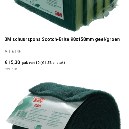
3M schuurspons Scotch-Brite 98x158mm geel/groen
Art:
614G
€ 15,30
pak van 10 (€ 1,53 p. stuk)
Excl. BTW