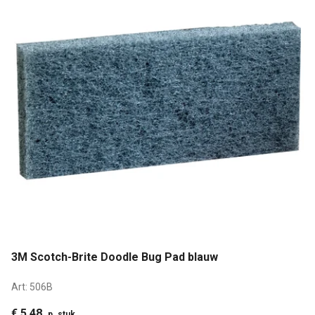
3M Scotch-Brite Doodle Bug Pad blauw
Art:
506B
€ 5,48
p. stuk