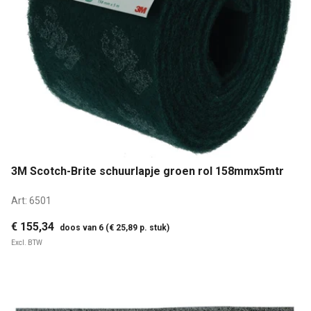
3M Scotch-Brite schuurlapje groen rol 158mmx5mtr
Art:
6501
€ 155,34
doos van 6 (€ 25,89 p. stuk)
Excl. BTW