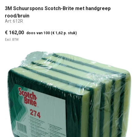
3M Schuurspons Scotch-Brite met handgreep
rood/bruin
Art:
612R
€ 162,00
doos van 100 (€ 1,62 p. stuk)
Excl. BTW