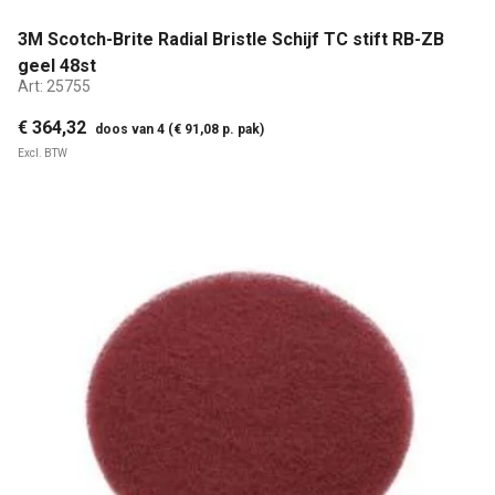
3M Scotch-Brite Radial Bristle Schijf TC stift RB-ZB
geel 48st
Art:
25755
€ 364,32
doos van 4 (€ 91,08 p. pak)
Excl. BTW