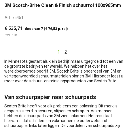
3M Scotch-Brite Clean & Finish schuurrol 100x965mm
Art:
75451
€ 535,71
doos van 7 (€ 76,53 p. rol)
Excl. BTW
1
2
In Minnesota gestart als klein bedrijf maar uitgegroeid tot een van
de grootste bedrijven ter wereld. We hebben het over het
wereldberoemde bedrijf 3M. Scotch Brite is onderdeel van 3M en
vertegenwoordigd schuurmaterialen binnen 3M. Hieronder leest u
meer over de schuur- en reinigingsproducten van Scotch Brite.
Van schuurpapier naar schuurpads
Scotch Brite heeft voor elk probleem een oplossing. Dit merk is
gespecialiseerd in schuren, slijpen en schrapen. Vakmensen
hebben de schuurpads van 3M zien opkomen. Het resultaat
hiervan is dat schilders en vakmannen de ouderwetse rol
schuurpapier links laten liggen. De voordelen van schuurpads zijn