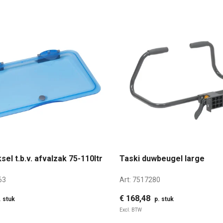
sel t.b.v. afvalzak 75-110ltr
Taski duwbeugel large
63
Art:
7517280
€ 168,48
. stuk
p. stuk
Excl. BTW