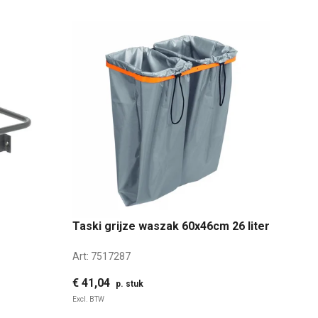
Taski grijze waszak 60x46cm 26 liter
Art:
7517287
€ 41,04
p. stuk
Excl. BTW