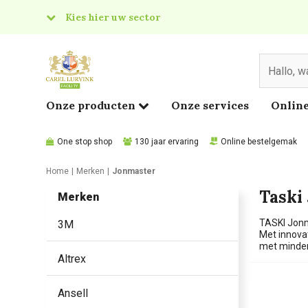
Kies hier uw sector
& Food
edical
Onze producten
Onze services
Online
One stop shop
130 jaar ervaring
Online bestelgemak
Home
Merken
Jonmaster
Taski
Merken
TASKI Jonma
3M
Met innova
met minder
Altrex
Ansell