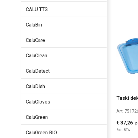
CALU TTS
CaluBin
CaluCare
CaluClean
CaluDetect
CaluDish
Taski dek
CaluGloves
Art:
75172
CaluGreen
€ 37,26
p
Excl. BTW
CaluGreen BIO