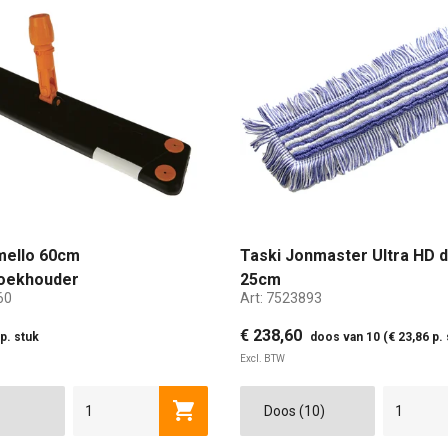
mello 60cm
Taski Jonmaster Ultra HD
doekhouder
25cm
60
Art:
7523893
€ 238,60
p. stuk
doos van 10 (€ 23,86 p. 
Excl. BTW
CM
140 CM
Toevoegen aan winkelwagen