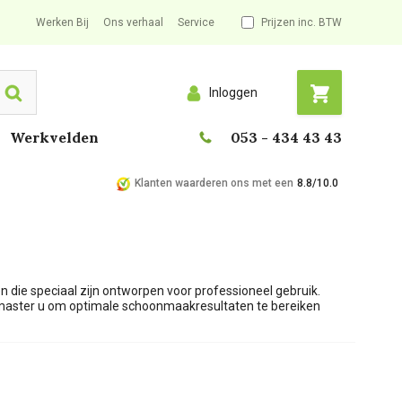
Werken Bij
Ons verhaal
Service
Prijzen inc. BTW
Inloggen
Search
Werkvelden
053 - 434 43 43
Klanten waarderen ons met een
8.8/10.0
 die speciaal zijn ontworpen voor professioneel gebruik.
nmaster u om optimale schoonmaakresultaten te bereiken