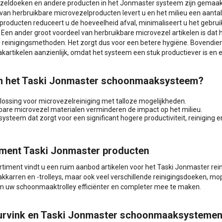
zeldoeken en andere producten in het Jonmaster systeem zijn gemaakt 
van herbruikbare microvezelproducten levert u en het milieu een aanta
roducten reduceert u de hoeveelheid afval, minimaliseert u het gebrui
. Een ander groot voordeel van herbruikbare microvezel artikelen is dat h
e reinigingsmethoden. Het zorgt dus voor een betere hygiëne. Bovendie
rtikelen aanzienlijk, omdat het systeem een stuk productiever is en ef
 het Taski Jonmaster schoonmaaksysteem?
lossing voor microvezelreiniging met talloze mogelijkheden.
bare microvezel materialen verminderen de impact op het milieu.
 systeem dat zorgt voor een significant hogere productiviteit, reiniging 
ment Taski Jonmaster producten
ortiment vindt u een ruim aanbod artikelen voor het Taski Jonmaster r
karren en -trolleys, maar ook veel verschillende reinigingsdoeken, mo
om uw schoonmaaktrolley efficiënter en completer mee te maken.
Lurvink en Taski Jonmaster schoonmaaksysteme