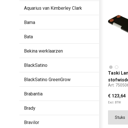
Aquarius van Kimberley Clark
Bama
Bata
Bekina werklaarzen
BlackSatino
Taski La
BlackSatino GreenGrow
stofwis
Art:
75050
Brabantia
€ 123,64
Excl. BTW
Brady
60 
Bravilor