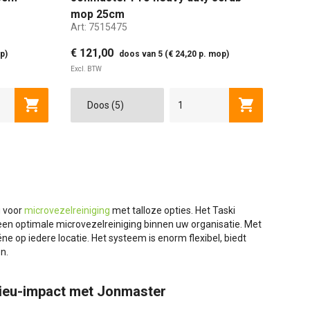
mop 25cm
Art:
7515475
€ 121,00
p)
doos van 5 (€ 24,20 p. mop)
Excl. BTW
25 CM
40 CM
Toevoegen aan winkelwagen
Toevoegen a
g voor
microvezelreiniging
met talloze opties. Het Taski
n optimale microvezelreiniging binnen uw organisatie. Met
e op iedere locatie. Het systeem is enorm flexibel, biedt
n.
lieu-impact met Jonmaster