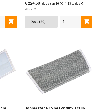
€ 224,60
doos van 20 (€ 11,23 p. doek)
Excl. BTW
Toevoegen aan winkelwagen
Toevoegen a
5cm
Jonmaster Pro heavy duty scrub