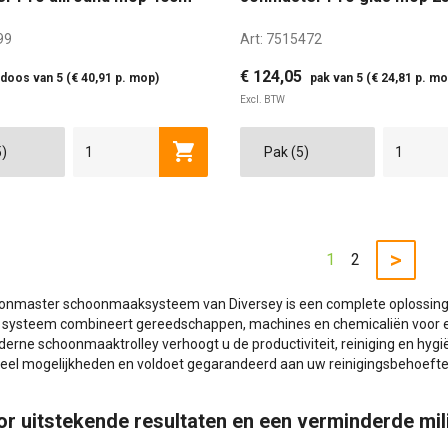
99
Art:
7515472
€ 124,05
doos van 5 (€ 40,91 p. mop)
pak van 5 (€ 24,81 p. mo
Excl. BTW
Toevoegen aan winkelwagen
>
1
2
Jonmaster schoonmaaksysteem van Diversey is een complete oplossin
systeem combineert gereedschappen, machines en chemicaliën voor ee
erne schoonmaaktrolley verhoogt u de productiviteit, reiniging en hygiën
veel mogelijkheden en voldoet gegarandeerd aan uw reinigingsbehoefte
or uitstekende resultaten en een verminderde mi