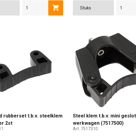
Toevoegen aan winkelwagen
 rubberset t.b.v. steelklem
Steel klem t.b.v. mini geslo
r 2st
werkwagen (7517500)
11
Art:
7517310