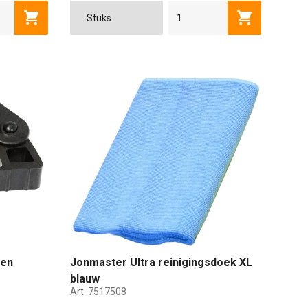
26 LITER
36 LITER
Toevoegen aan winkelwagen
Toevoegen a
ten
Jonmaster Ultra reinigingsdoek XL
blauw
Art:
7517508