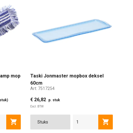
 damp mop
Taski Jonmaster mopbox deksel
60cm
Art:
7517254
€ 26,82
stuk)
p. stuk
Excl. BTW
Toevoegen aan winkelwagen
Toevoegen a