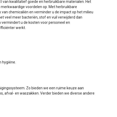
van kwalitatief goede en herbruikbare materialen. Het
l merkwaardige voordelen op. Met herbruikbare
k van chemicaliën en verminder u de impact op het milieu
et veel meer bacteriën, stof en vuil verwijderd dan
n vermindert u de kosten voor personeel en
ficiënter werkt.
en hygiëne.
einigingssysteem. Zo bieden we een ruime keuze aan
ps, afval- en waszakken. Verder bieden we diverse andere
n