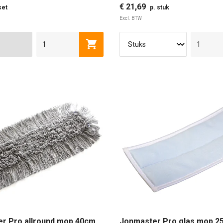
€ 21,69
set
p. stuk
Excl. BTW
Toevoegen aan winkelwagen
r Pro allround mop 40cm
Jonmaster Pro glas mop 2