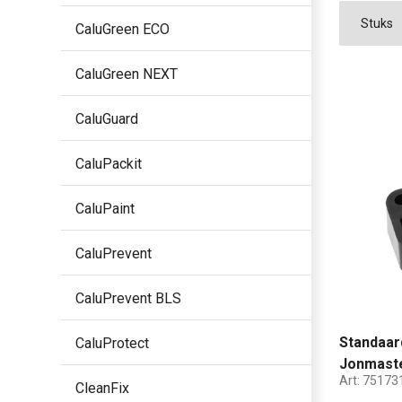
CaluGreen ECO
CaluGreen NEXT
CaluGuard
CaluPackit
CaluPaint
CaluPrevent
CaluPrevent BLS
Standaard
CaluProtect
Jonmaste
Art:
75173
CleanFix