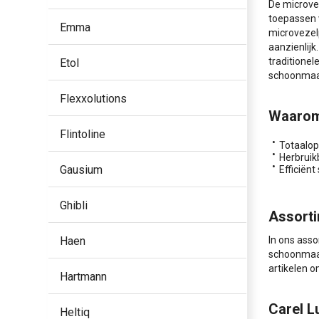
De microve
toepassen 
Emma
microvezelp
aanzienlijk
traditionel
Etol
schoonmaaka
Flexxolutions
Waarom
Flintoline
Totaalop
Herbruik
Gausium
Efficiënt
Ghibli
Assorti
Haen
In ons ass
schoonmaak
artikelen 
Hartmann
Carel 
Heltiq