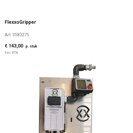
FlexxoGripper
Art:
3583275
€ 143,00
p. stuk
Excl. BTW