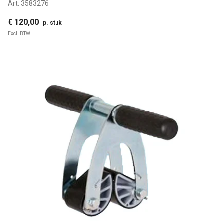
Art:
3583276
€ 120,00
p. stuk
Excl. BTW