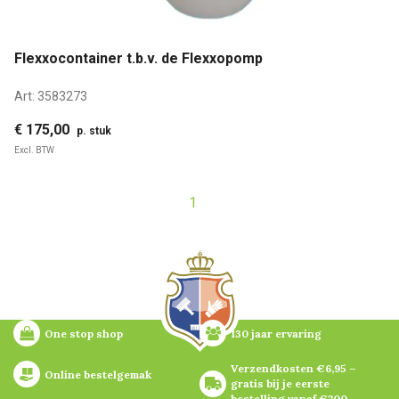
Flexxocontainer t.b.v. de Flexxopomp
Art:
3583273
€ 175,00
p. stuk
Excl. BTW
1
One stop shop
130 jaar ervaring
Verzendkosten €6,95 – 
Online bestelgemak
gratis bij je eerste 
bestelling vanaf €200