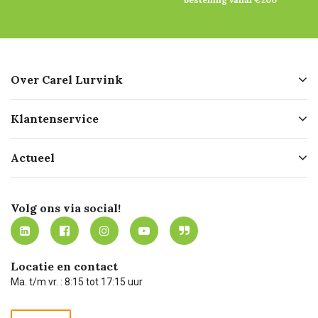
Over Carel Lurvink
Over ons
Klantenservice
Geschiedenis
Hofleverancier
Bestellen
Actueel
Missie
Bezorgen
Certificering
Software koppelingen
Merken
Werken bij Carel Lurvink
Mijn Carel Lurvink
Innovation LAB
Volg ons via social!
MVO
Mijn Carel Lurvink instructievideo's
Tevreden klanten
Carel Lurvink App
Carel Lurvink Blog
Hulp op afstand
Carel de podcast
Locatie en contact
Technische dienst
Ma. t/m vr. : 8:15 tot 17:15 uur
Retourneren
Recycle programma