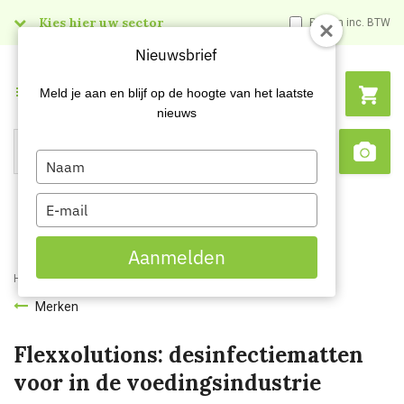
Kies hier uw sector
Prijzen inc. BTW
Nieuwsbrief
Menu
Meld je aan en blijf op de hoogte van het laatste
nieuws
Type
Search
Sca
your
name
Type
your
email
Aanmelden
Home
Merken
Flexxolutions
Merken
Flexxolutions: desinfectiematten
voor in de voedingsindustrie