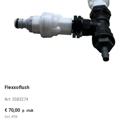
Flexxoflush
Art:
3583274
€ 70,00
p. stuk
Excl. BTW