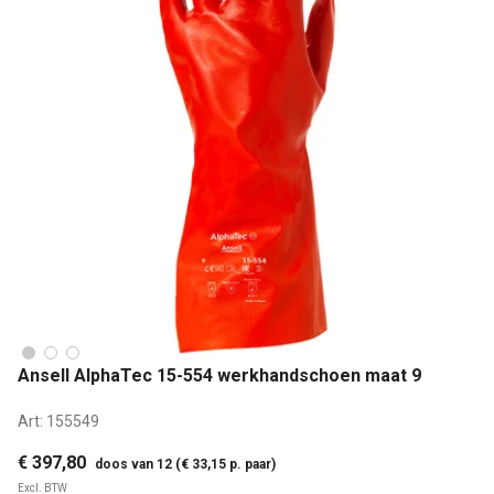
Ansell AlphaTec 15-554 werkhandschoen maat 9
Art:
155549
€ 397,80
doos van 12 (€ 33,15 p. paar)
Excl. BTW