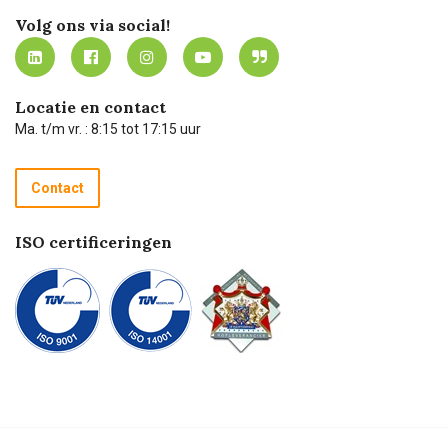
Werken bij Carel Lurvink
Mijn Carel Lurvink
Innovation LAB
Volg ons via social!
MVO
Mijn Carel Lurvink instructievideo's
Tevreden klanten
Carel Lurvink App
Carel Lurvink Blog
Hulp op afstand
Carel de podcast
Locatie en contact
Technische dienst
Ma. t/m vr. : 8:15 tot 17:15 uur
Retourneren
Recycle programma
Contact
Betalen
ISO certificeringen