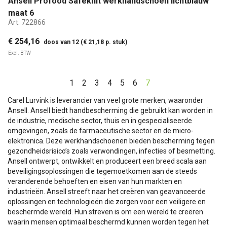
Ansell Profood Safeknit werkhandschoen lichtblauw
maat 6
Art:
722866
€ 254,16
doos van 12 (€ 21,18 p. stuk)
Excl. BTW
1
2
3
4
5
6
7
Carel Lurvink is leverancier van veel grote merken, waaronder
Ansell. Ansell biedt handbescherming die gebruikt kan worden in
de industrie, medische sector, thuis en in gespecialiseerde
omgevingen, zoals de farmaceutische sector en de micro-
elektronica. Deze werkhandschoenen bieden bescherming tegen
gezondheidsrisico’s zoals verwondingen, infecties of besmetting.
Ansell ontwerpt, ontwikkelt en produceert een breed scala aan
beveiligingsoplossingen die tegemoetkomen aan de steeds
veranderende behoeften en eisen van hun markten en
industrieën. Ansell streeft naar het creëren van geavanceerde
oplossingen en technologieën die zorgen voor een veiligere en
beschermde wereld. Hun streven is om een wereld te creëren
waarin mensen optimaal beschermd kunnen worden tegen het