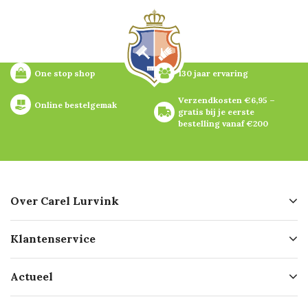
One stop shop
130 jaar ervaring
Verzendkosten €6,95 – 
Online bestelgemak
gratis bij je eerste 
bestelling vanaf €200
Over Carel Lurvink
Over ons
Klantenservice
Geschiedenis
Hofleverancier
Bestellen
Actueel
Missie
Bezorgen
Certificering
Software koppelingen
Merken