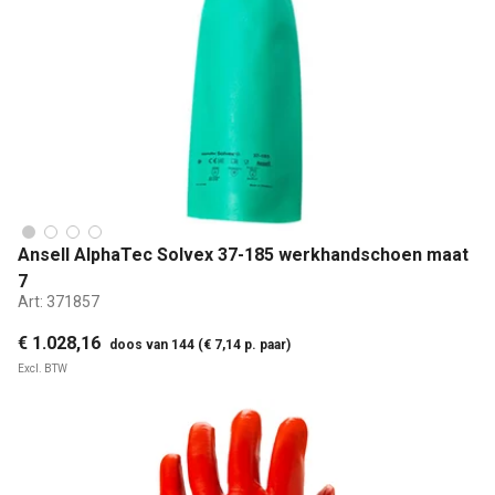
Ansell AlphaTec Solvex 37-185 werkhandschoen maat
7
Art:
371857
€ 1.028,16
doos van 144 (€ 7,14 p. paar)
Excl. BTW