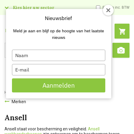
Kies hier uw sector
Prijzen inc. BTW
Nieuwsbrief
Menu
Meld je aan en blijf op de hoogte van het laatste
nieuws
Type
Search
Sca
your
name
Type
your
email
Aanmelden
Home
Merken
Ansell
Merken
Ansell
Ansell staat voor bescherming en veiligheid.
Ansell