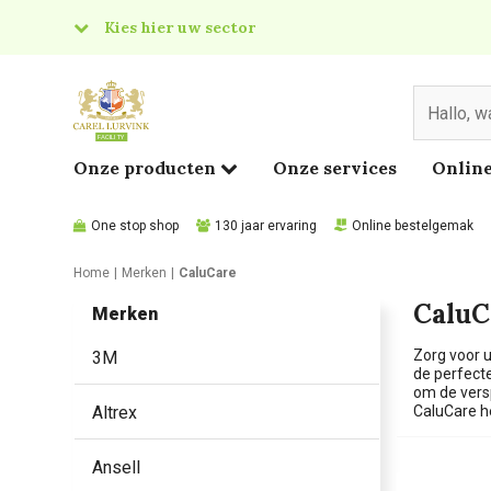
Kies hier uw sector
& Food
edical
Onze producten
Onze services
Online
One stop shop
130 jaar ervaring
Online bestelgemak
Home
Merken
CaluCare
CaluC
Merken
Zorg voor u
3M
de perfecte
om de vers
Altrex
CaluCare he
Ansell