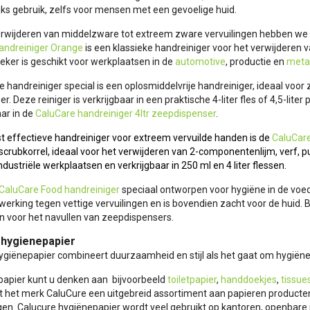
jks gebruik, zelfs voor mensen met een gevoelige huid.
rwijderen van middelzware tot extreem zware vervuilingen hebben we in 
andreiniger Orange
is een klassieke handreiniger voor het verwijderen v
eker is geschikt voor werkplaatsen in de
automotive
, productie en
meta
 handreiniger special is een oplosmiddelvrije handreiniger, ideaal voor
er. Deze reiniger is verkrijgbaar in een praktische 4-liter fles of 4,5-lite
ar in de
CaluCare handreiniger 4ltr zeepdispenser
.
 effectieve handreiniger voor extreem vervuilde handen is de
CaluCare
 scrubkorrel, ideaal voor het verwijderen van 2-componentenlijm, verf, pur
industriële werkplaatsen en verkrijgbaar in 250 ml en 4 liter flessen.
CaluCare Food handreiniger
speciaal ontworpen voor hygiëne in de voedi
werking tegen vettige vervuilingen en is bovendien zacht voor de huid. Bij
jn voor het navullen van zeepdispensers.
 hygienepapier
ygiënepapier combineert duurzaamheid en stijl als het gaat om hygiën
epapier kunt u denken aan bijvoorbeeld
toiletpapier
,
handdoekjes
,
tissue
t het merk CaluCure een uitgebreid assortiment aan papieren producten 
gen. Calucure hygiënepapier wordt veel gebruikt op kantoren, openbare 