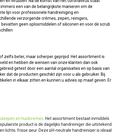
ën en virussen. Na de komst van het coronavirus staat
 immers een van de belangrijkste manieren om de
te lijn voor professionele handreiniging en
illende verzorgende crèmes, zepen, reinigers,
, bevatten geen oplosmiddelen of siliconen en voor de scrub
chillen.
f zelfs beter, maar scherper geprijsd. Het assortiment is
kveld en hebben de wensen van onze klanten dan ook
gebreid getest door een aantal organisaties en op basis van
 dat de producten geschikt zijn voor u als gebruiker. Bij
rtikelen in elkaar zitten en kunnen u advies op maat geven. Er
ndzepen en huidcremes
. Het assortiment bestaat inmiddels
pulairste product is de dagelijks handreiniger die uitstekend
een lichte, frisse geur. Deze pH-neutrale handreiniger is ideaal