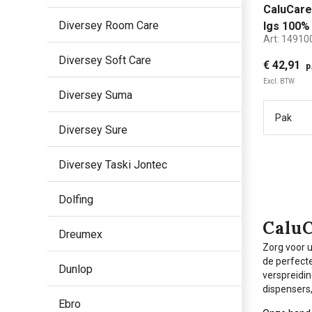
CaluCare
Diversey Room Care
lgs 100% 
Art:
14910
140mtr
Diversey Soft Care
€ 42,91
p
Excl. BTW
Diversey Suma
Diversey Sure
Diversey Taski Jontec
Dolfing
CaluC
Dreumex
Zorg voor u
de perfecte
Dunlop
verspreidi
dispensers,
Ebro