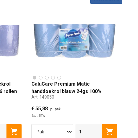
krol
CaluCare Premium Matic
6 rollen
handdoekrol blauw 2-lgs 100%
Art:
149050
cellulose 6 rollen 21cm x 150m met
dop
€ 55,88
p. pak
Excl. BTW
Toevoegen aan winkelwagen
Toevoegen a