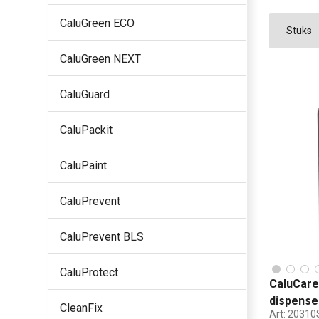
CaluGreen ECO
CaluGreen NEXT
CaluGuard
CaluPackit
CaluPaint
CaluPrevent
CaluPrevent BLS
CaluProtect
CaluCare
dispense
CleanFix
Art:
20310