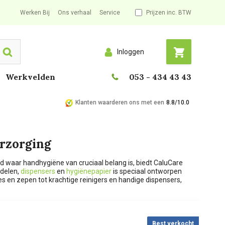
Werken Bij
Ons verhaal
Service
Prijzen inc. BTW
Inloggen
Search
Werkvelden
053 - 434 43 43
Klanten waarderen ons met een
8.8/10.0
erzorging
ld waar handhygiëne van cruciaal belang is, biedt CaluCare
ddelen,
dispensers
en
hygiënepapier
is speciaal ontworpen
 en zepen tot krachtige reinigers en handige dispensers,
Best verkocht