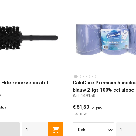
 Elite reserveborstel
CaluCare Premium handdoe
blauw 2-lgs 100% cellulose 
B
Art:
149150
20cm x 140m
€ 51,50
stuk
p. pak
Excl. BTW
Toevoegen aan winkelwagen