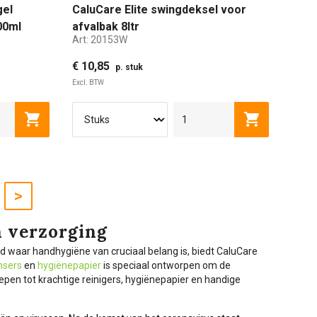
gel
CaluCare Elite swingdeksel voor
00ml
afvalbak 8ltr
Art:
20153W
€ 10,85
p. stuk
Excl. BTW
Toevoegen aan winkelwagen
Toevoegen a
>
n verzorging
ld waar handhygiëne van cruciaal belang is, biedt CaluCare
nsers
en
hygiënepapier
is speciaal ontworpen om de
pen tot krachtige reinigers, hygiënepapier en handige