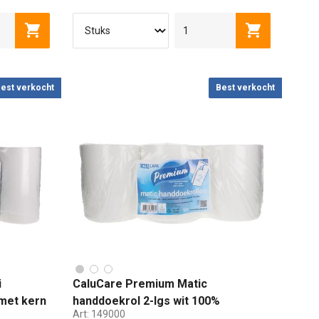
Toevoegen aan winkelwagen
Toevoegen a
est verkocht
Best verkocht
i
CaluCare Premium Matic
 met kern
handdoekrol 2-lgs wit 100%
Art:
149000
cellulose 6 rollen 21cmx150mtr met