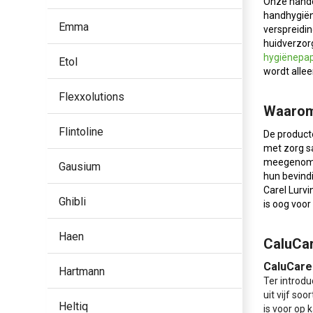
Onze hande
handhygiën
Emma
verspreidin
huidverzor
hygiënepa
Etol
wordt allee
Flexxolutions
Waarom
Flintoline
De producte
met zorg s
meegenomen 
Gausium
hun bevindi
Carel Lurvi
Ghibli
is oog voor
Haen
CaluCar
CaluCare
Hartmann
Ter introd
uit vijf so
Heltiq
is voor op 