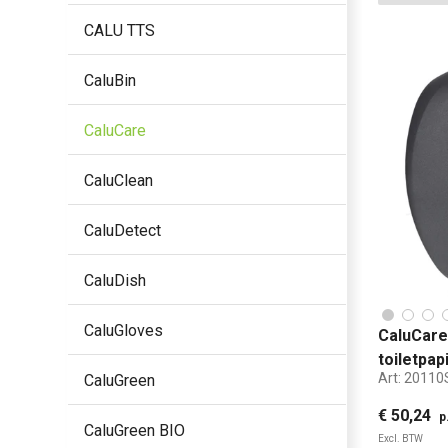
CALU TTS
CaluBin
CaluCare
CaluClean
CaluDetect
CaluDish
CaluGloves
CaluCare
toiletpa
Art:
20110
CaluGreen
€ 50,24
p
CaluGreen BIO
Excl. BTW