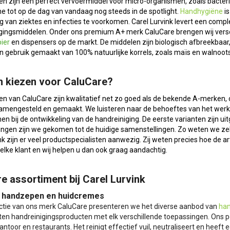
n zijn een perfect vervoermiddel voor micro-organismen, zoals bacteri
e tot op de dag van vandaag nog steeds in de spotlight.
Handhygiëne
is
g van ziektes en infecties te voorkomen. Carel Lurvink levert een comple
gingsmiddelen. Onder ons premium A+ merk CaluCare brengen wij versch
pier
en dispensers op de markt. De middelen zijn biologisch afbreekbaar
n gebruik gemaakt van 100% natuurlijke korrels, zoals maïs en walnoots
 kiezen voor CaluCare?
n van CaluCare zijn kwalitatief net zo goed als de bekende A-merken, o
amengesteld en gemaakt. We luisteren naar de behoeftes van het wer
bij de ontwikkeling van de handreiniging. De eerste varianten zijn uit
ngen zijn we gekomen tot de huidige samenstellingen. Zo weten we zeker
nk zijn er veel productspecialisten aanwezig. Zij weten precies hoe de a
 elke klant en wij helpen u dan ook graag aandachtig.
e assortiment bij Carel Lurvink
 handzepen en huidcremes
uctie van ons merk CaluCare presenteren we het diverse aanbod van
ha
orten handreinigingsproducten met elk verschillende toepassingen. Ons po
kantoor en restaurants. Het reinigt effectief vuil, neutraliseert en heeft 