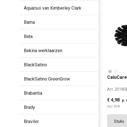
Aquarius van Kimberley Clark
Bama
Bata
Bekina werklaarzen
BlackSatino
CaluCare
BlackSatino GreenGrow
Art:
20180
Brabantia
€ 4,98
p. 
Brady
Excl. BTW
Bravilor