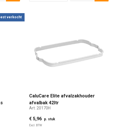
est verkocht
CaluCare Elite afvalzakhouder
gs
afvalbak 42ltr
Art:
20170H
€ 5,96
p. stuk
Excl. BTW