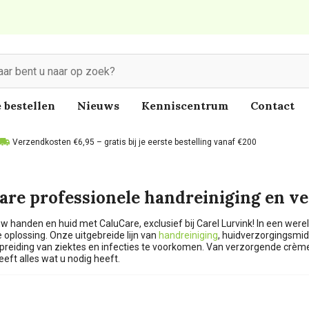
 bestellen
Nieuws
Kenniscentrum
Contact
Verzendkosten €6,95 – gratis bij je eerste bestelling vanaf €200
are professionele handreiniging en v
w handen en huid met CaluCare, exclusief bij Carel Lurvink! In een were
 oplossing. Onze uitgebreide lijn van
handreiniging
, huidverzorgingsmi
preiding van ziektes en infecties te voorkomen. Van verzorgende crèmes
eft alles wat u nodig heeft.