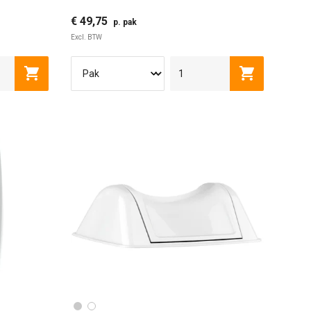
dop
€ 49,75
p. pak
Excl. BTW
Toevoegen aan winkelwagen
Toevoegen a