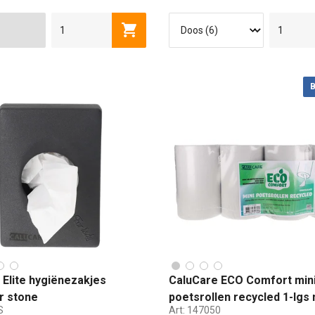
Toevoegen aan winkelwagen
B
 Elite hygiënezakjes
CaluCare ECO Comfort min
r stone
poetsrollen recycled 1-lgs
S
Art:
147050
12x120mtr