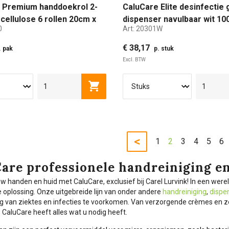
 Premium handdoekrol 2-
CaluCare Elite desinfectie 
cellulose 6 rollen 20cm x
dispenser navulbaar wit 10
0
Art:
20301W
€ 38,17
. pak
p. stuk
Excl. BTW
Toevoegen aan winkelwagen
<
1
2
3
4
5
6
are professionele handreiniging e
w handen en huid met CaluCare, exclusief bij Carel Lurvink! In een were
 oplossing. Onze uitgebreide lijn van onder andere
handreiniging
,
dispe
ng van ziektes en infecties te voorkomen. Van verzorgende crèmes en ze
 CaluCare heeft alles wat u nodig heeft.