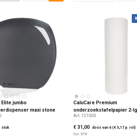
B
 Elite jumbo
CaluCare Premium
pierdispenser maxi stone
onderzoekstafelpapier 2-l
S
Art:
151000
cellulose 45cm x 100mtr
€ 31,00
. stuk
doos van 6 (€ 5,17 p. rol)
Excl. BTW