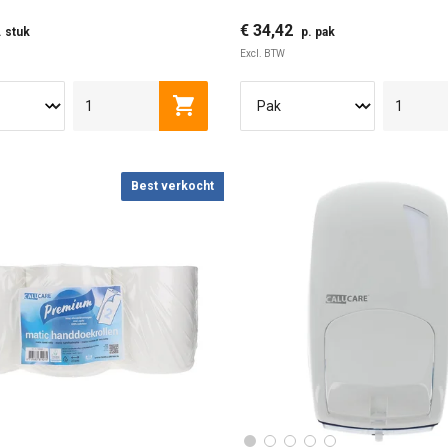
€ 34,42
. stuk
p. pak
Excl. BTW
Toevoegen aan winkelwagen
Best verkocht