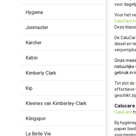
voor dageli
Hygiena
Voor het ve
CaluCare h
Jonmaster
Deze klassi
De CaluCare
Karcher
diesel en te
verpompba
Katrin
Onze meest
natuurlijke
Kimberly Clark
gebruik in 
Tot slot de
Kip
effectieve 
geschikt zi
Kleenex van Kimberley-Clark
Calucare
CaluCare
h
Klingspor
Bij hygiën
papier bied
La Belle Vie
voorzienin