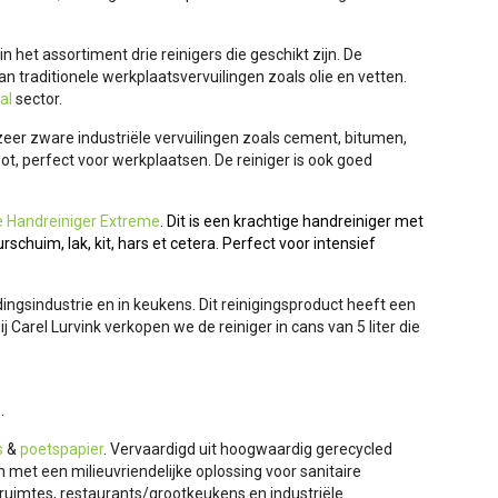
het assortiment drie reinigers die geschikt zijn. De
an traditionele werkplaatsvervuilingen zoals olie en vetten.
al
sector.
 zeer zware industriële vervuilingen zoals cement, bitumen,
r pot, perfect voor werkplaatsen. De reiniger is ook goed
 Handreiniger Extreme
. Dit is een krachtige handreiniger met
schuim, lak, kit, hars et cetera. Perfect voor intensief
ngsindustrie en in keukens. Dit reinigingsproduct heeft een
 Carel Lurvink verkopen we de reiniger in cans van 5 liter die
e.
s
&
poetspapier
. Vervaardigd uit hoogwaardig gerecycled
met een milieuvriendelijke oplossing voor sanitaire
ruimtes, restaurants/grootkeukens en industriële