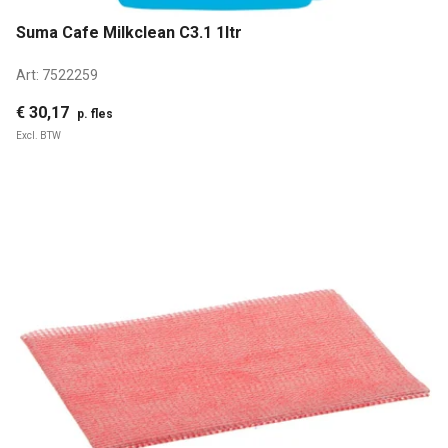
Suma Cafe Milkclean C3.1 1ltr
Art:
7522259
€ 30,17
p. fles
Excl. BTW