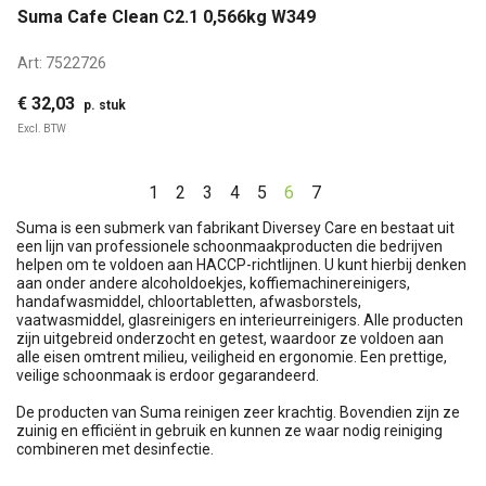
Suma Cafe Clean C2.1 0,566kg W349
Art:
7522726
€ 32,03
p. stuk
Excl. BTW
1
2
3
4
5
6
7
Suma is een submerk van fabrikant Diversey Care en bestaat uit
een lijn van professionele schoonmaakproducten die bedrijven
helpen om te voldoen aan HACCP-richtlijnen. U kunt hierbij denken
aan onder andere alcoholdoekjes, koffiemachinereinigers,
handafwasmiddel, chloortabletten, afwasborstels,
vaatwasmiddel, glasreinigers en interieurreinigers. Alle producten
zijn uitgebreid onderzocht en getest, waardoor ze voldoen aan
alle eisen omtrent milieu, veiligheid en ergonomie. Een prettige,
veilige schoonmaak is erdoor gegarandeerd.
De producten van Suma reinigen zeer krachtig. Bovendien zijn ze
zuinig en efficiënt in gebruik en kunnen ze waar nodig reiniging
combineren met desinfectie.