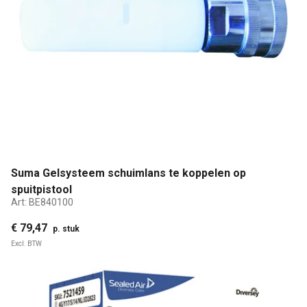
Suma Gelsysteem schuimlans te koppelen op
spuitpistool
Art:
BE840100
€ 79,47
p. stuk
Excl. BTW