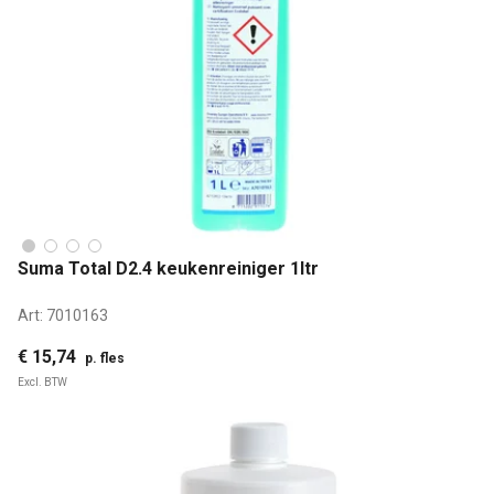
Suma Total D2.4 keukenreiniger 1ltr
Art:
7010163
€ 15,74
p. fles
Excl. BTW