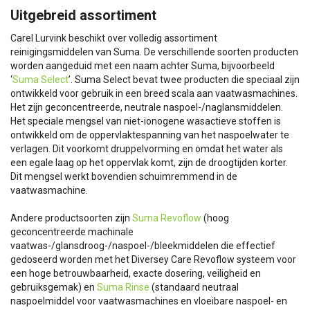
Uitgebreid assortiment
Carel Lurvink beschikt over volledig assortiment
reinigingsmiddelen van Suma. De verschillende soorten producten
worden aangeduid met een naam achter Suma, bijvoorbeeld
‘
Suma Select
’. Suma Select bevat twee producten die speciaal zijn
ontwikkeld voor gebruik in een breed scala aan vaatwasmachines.
Het zijn geconcentreerde, neutrale naspoel-/naglansmiddelen.
Het speciale mengsel van niet-ionogene wasactieve stoffen is
ontwikkeld om de oppervlaktespanning van het naspoelwater te
verlagen. Dit voorkomt druppelvorming en omdat het water als
een egale laag op het oppervlak komt, zijn de droogtijden korter.
Dit mengsel werkt bovendien schuimremmend in de
vaatwasmachine.
Andere productsoorten zijn
Suma Revoflow
(hoog
geconcentreerde machinale
vaatwas-/glansdroog-/naspoel-/bleekmiddelen die effectief
gedoseerd worden met het Diversey Care Revoflow systeem voor
een hoge betrouwbaarheid, exacte dosering, veiligheid en
gebruiksgemak) en
Suma Rinse
(standaard neutraal
naspoelmiddel voor vaatwasmachines en vloeibare naspoel- en