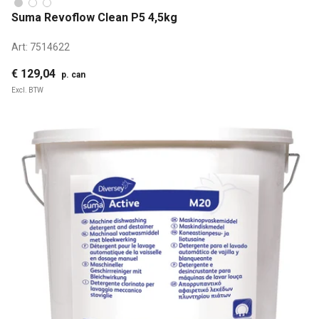
Suma Revoflow Clean P5 4,5kg
Art:
7514622
€ 129,04
p. can
Excl. BTW