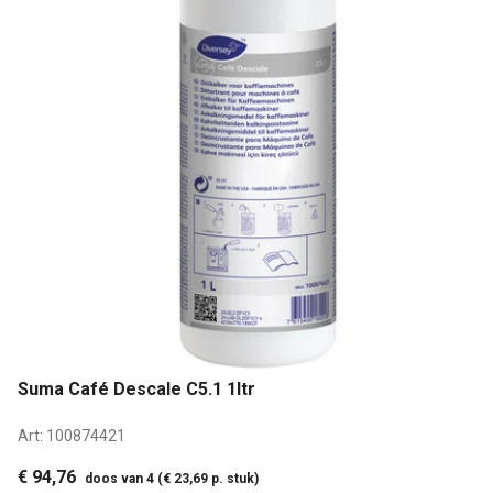
Suma Café Descale C5.1 1ltr
Art:
100874421
€ 94,76
doos van 4 (€ 23,69 p. stuk)