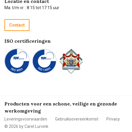
Locatie en contact
Technische dienst
Ma. t/m vr. : 8:15 tot 17:15 uur
Retourneren
Recycle programma
Contact
Betalen
ISO certificeringen
Producten voor een schone, veilige en gezonde
werkomgeving
Leveringsvoorwaarden
Gebruiksovereenkomst
Privacy
© 2026 by Carel Lurvink