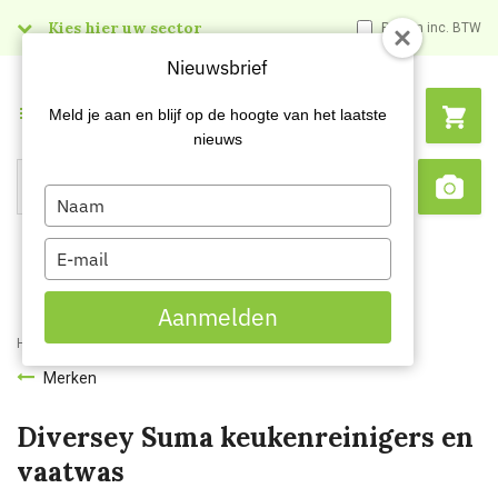
Kies hier uw sector
Prijzen inc. BTW
Nieuwsbrief
Menu
Meld je aan en blijf op de hoogte van het laatste
nieuws
Type
Search
Sca
your
name
Type
your
email
Aanmelden
Home
Merken
Diversey Suma
Merken
Diversey Suma keukenreinigers en
vaatwas