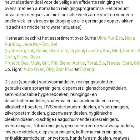
neutralisatiemiddel voor de veilige en efficiënte reiniging van
ovens met een automatisch reinigingsprogramma. Het product
bevat een mengsel van niet-ionische werkzame stoffen voor een
snelle vlek- en streepvrije droging op alle gereinigde oppervlakken
in zacht en middelhard water situaties).
Hiernaast beschikt het assortiment over Suma
Ultra Pur-Eco
,
Nova
Pur-Eco
,
Jade Pur-Eco
,
Gel
(systeem)
,
Tab
,
Rapid
,
Divermite
,
Crystal
,
Lavette
,
Bac
,
Med
,
Combi
,
S
Drain
,
Silver
,
Glass
Protect
,
Des
,
Multi
,
Grill
,
Frit
,
Blend
,
Active
,
Total
,
Dip
,
Freeze
,
Café
,
Ca
Up, Light,
Auto Oven
,
Dify
,
Star Plus
en
Extend
.
Dit zijn (speciale) vaatwasmiddelen, reinigingstabletten,
gebruiksklare sprayreinigers, dispensers, glansdroogmiddelen,
semi-disposable hygiënedoeken, reinigings- en
desinfectiemiddelen, vaatwas- en naspoelmiddelen in één,
alkalische boosters, RVS onderhoudsmiddelen, afvoerreinigers,
zilverpoetsmiddelen, glazenwasmiddelen, hygiënische
bleekmiddelen, krachtige (laagschuimende) allesreinigers,
ovenreinigers, frituurreinigers, geconcentreerde vaatwaspoeders,
inweekmiddelen, diepvriesreinigers, koffiemachinereinigers,
ontkalkingsmiddelen, ontvetters, handafwasmiddelen, vaatwas