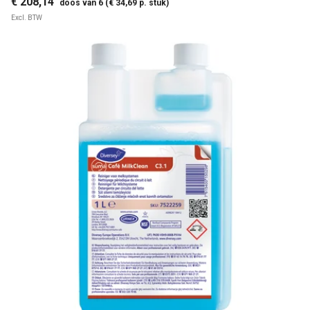
€ 208,14
doos van 6 (€ 34,69 p. stuk)
Excl. BTW