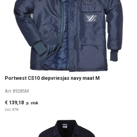
Portwest CS10 diepvriesjas navy maat M
Art:
89285M
€ 139,18
p. stuk
Excl. BTW