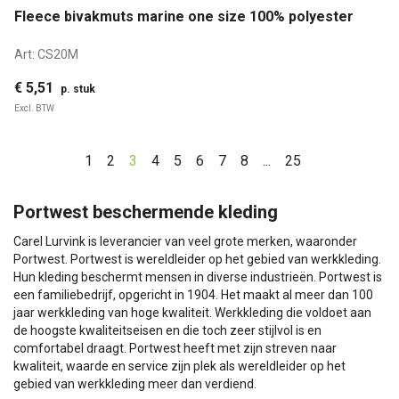
Fleece bivakmuts marine one size 100% polyester
Art:
CS20M
€ 5,51
p. stuk
Excl. BTW
1
2
3
4
5
6
7
8
...
25
Portwest beschermende kleding
Carel Lurvink is leverancier van veel grote merken, waaronder
Portwest. Portwest is wereldleider op het gebied van werkkleding.
Hun kleding beschermt mensen in diverse industrieën. Portwest is
een familiebedrijf, opgericht in 1904. Het maakt al meer dan 100
jaar werkkleding van hoge kwaliteit. Werkkleding die voldoet aan
de hoogste kwaliteitseisen en die toch zeer stijlvol is en
comfortabel draagt. Portwest heeft met zijn streven naar
kwaliteit, waarde en service zijn plek als wereldleider op het
gebied van werkkleding meer dan verdiend.