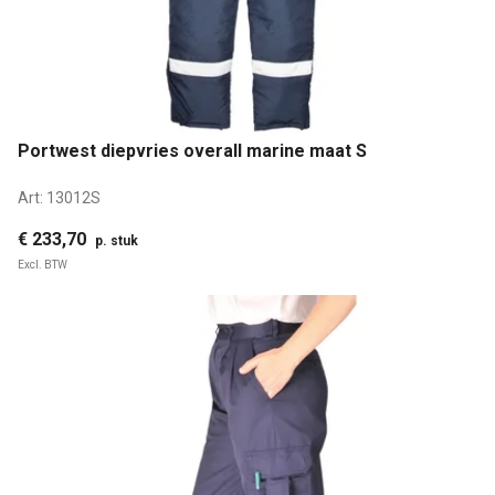
Portwest diepvries overall marine maat S
Art:
13012S
€ 233,70
p. stuk
Excl. BTW