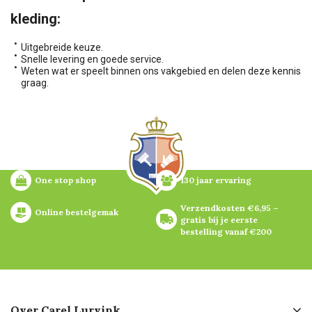
kleding:
Uitgebreide keuze.
Snelle levering en goede service.
Weten wat er speelt binnen ons vakgebied en delen deze kennis
graag.
One stop shop
130 jaar ervaring
Verzendkosten €6,95 – 
Online bestelgemak
gratis bij je eerste 
bestelling vanaf €200
Over Carel Lurvink