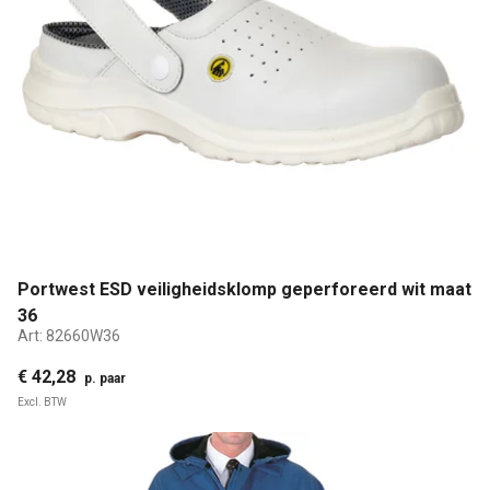
Portwest ESD veiligheidsklomp geperforeerd wit maat
36
Art:
82660W36
€ 42,28
p. paar
Excl. BTW