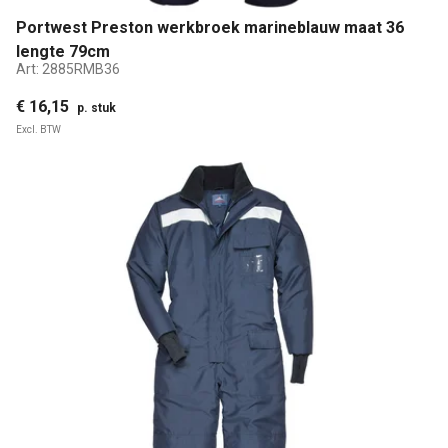
Portwest Preston werkbroek marineblauw maat 36
lengte 79cm
Art:
2885RMB36
€ 16,15
p. stuk
Excl. BTW