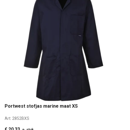
Portwest stofjas marine maat XS
Art:
2852BXS
€ 20,33
p. stuk