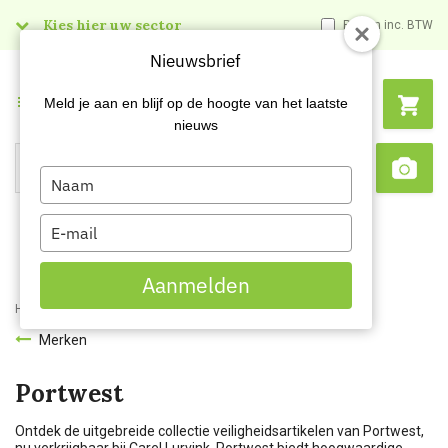
Kies hier uw sector
Prijzen inc. BTW
Nieuwsbrief
Menu
Meld je aan en blijf op de hoogte van het laatste
nieuws
Type
Search
Sca
your
name
Type
your
email
Aanmelden
Home
Merken
Portwest
Merken
Portwest
Ontdek de uitgebreide collectie veiligheidsartikelen van Portwest,