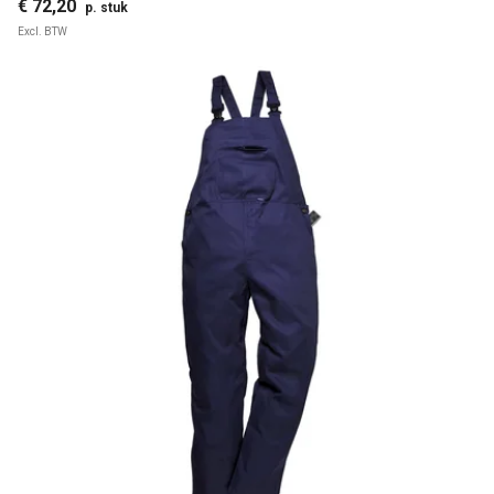
€ 72,20
p. stuk
Excl. BTW