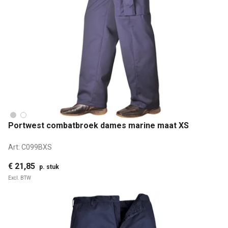
Portwest combatbroek dames marine maat XS
Art:
C099BXS
€ 21,85
p. stuk
Excl. BTW