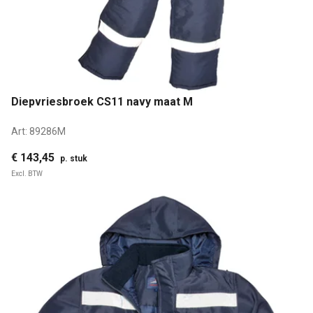
Diepvriesbroek CS11 navy maat M
Art:
89286M
€ 143,45
p. stuk
Excl. BTW