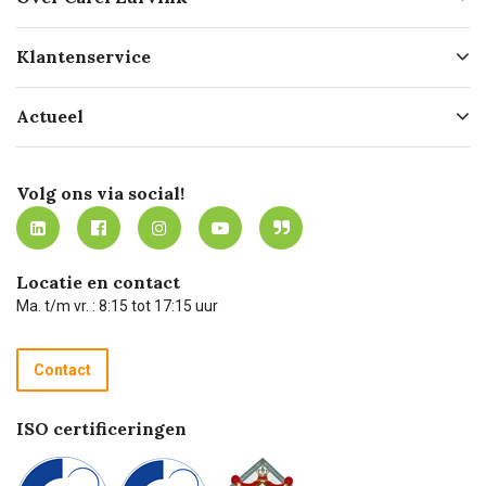
Over ons
Klantenservice
Geschiedenis
Hofleverancier
Bestellen
Actueel
Missie
Bezorgen
Certificering
Software koppelingen
Merken
Werken bij Carel Lurvink
Mijn Carel Lurvink
Innovation LAB
Volg ons via social!
MVO
Mijn Carel Lurvink instructievideo's
Tevreden klanten
Carel Lurvink App
Carel Lurvink Blog
Hulp op afstand
Carel de podcast
Locatie en contact
Technische dienst
Ma. t/m vr. : 8:15 tot 17:15 uur
Retourneren
Recycle programma
Contact
Betalen
ISO certificeringen