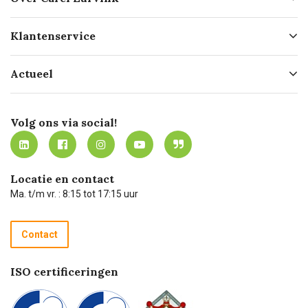
Over ons
Klantenservice
Geschiedenis
Hofleverancier
Bestellen
Actueel
Missie
Bezorgen
Certificering
Software koppelingen
Merken
Werken bij Carel Lurvink
Mijn Carel Lurvink
Innovation LAB
Volg ons via social!
MVO
Mijn Carel Lurvink instructievideo's
Tevreden klanten
Carel Lurvink App
Carel Lurvink Blog
Hulp op afstand
Carel de podcast
Locatie en contact
Technische dienst
Ma. t/m vr. : 8:15 tot 17:15 uur
Retourneren
Recycle programma
Contact
Betalen
ISO certificeringen