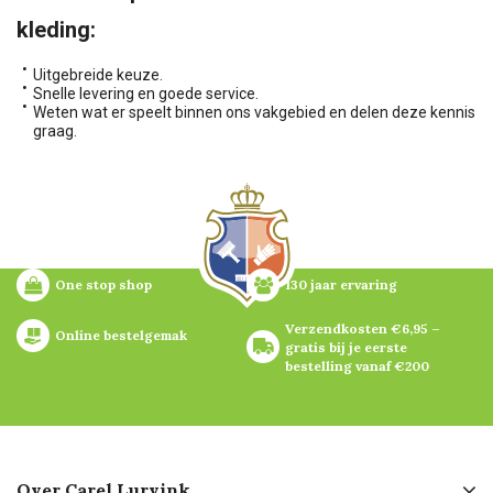
kleding:
Uitgebreide keuze.
Snelle levering en goede service.
Weten wat er speelt binnen ons vakgebied en delen deze kennis
graag.
One stop shop
130 jaar ervaring
Verzendkosten €6,95 – 
Online bestelgemak
gratis bij je eerste 
bestelling vanaf €200
Over Carel Lurvink