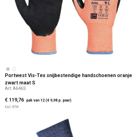
Portwest Vis-Tex snijbestendige handschoenen oranje
zwart maat S
Art:
A646S
€ 119,76
pak van 12 (€ 9,98 p. paar)
Excl. BTW