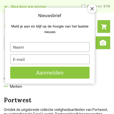
Kies hier uw sector
Prijzen inc. BTW
Nieuwsbrief
Menu
Meld je aan en blijf op de hoogte van het laatste
nieuws
Type
Search
Sca
your
name
Type
your
email
Aanmelden
Home
Merken
Portwest
Merken
Portwest
Ontdek de uitgebreide collectie veiligheidsartikelen van Portwest,