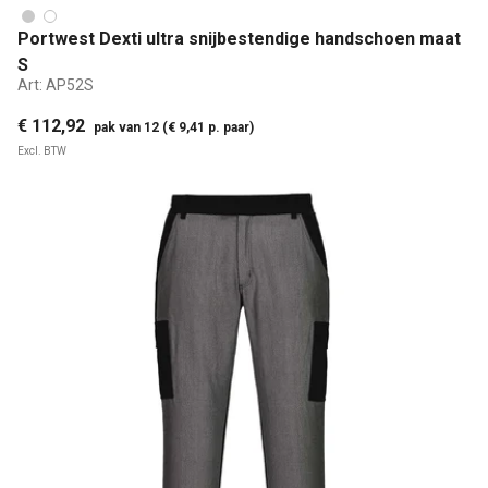
Portwest Dexti ultra snijbestendige handschoen maat
S
Art:
AP52S
€ 112,92
pak van 12 (€ 9,41 p. paar)
Excl. BTW