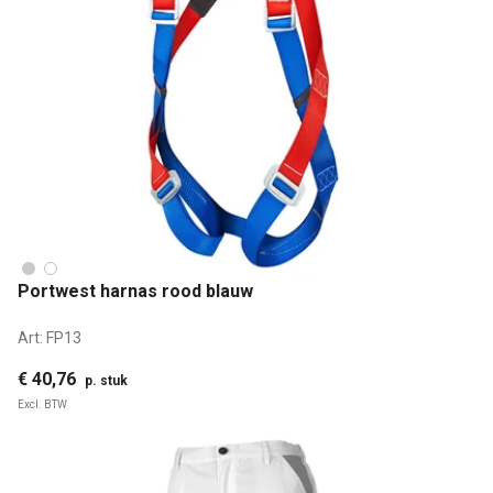
Portwest harnas rood blauw
Art:
FP13
€ 40,76
p. stuk
Excl. BTW