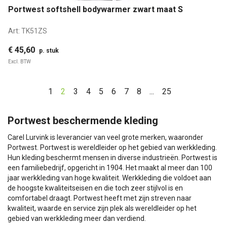
Portwest softshell bodywarmer zwart maat S
Art:
TK51ZS
€ 45,60
p. stuk
Excl. BTW
1
2
3
4
5
6
7
8
...
25
Portwest beschermende kleding
Carel Lurvink is leverancier van veel grote merken, waaronder
Portwest. Portwest is wereldleider op het gebied van werkkleding.
Hun kleding beschermt mensen in diverse industrieën. Portwest is
een familiebedrijf, opgericht in 1904. Het maakt al meer dan 100
jaar werkkleding van hoge kwaliteit. Werkkleding die voldoet aan
de hoogste kwaliteitseisen en die toch zeer stijlvol is en
comfortabel draagt. Portwest heeft met zijn streven naar
kwaliteit, waarde en service zijn plek als wereldleider op het
gebied van werkkleding meer dan verdiend.