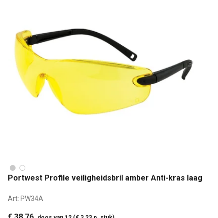
Portwest Profile veiligheidsbril amber Anti-kras laag
Art:
PW34A
€ 38,76
doos van 12 (€ 3,23 p. stuk)