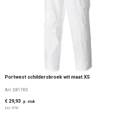
Portwest schildersbroek wit maat XS
Art:
S817XS
€ 29,93
p. stuk
Excl. BTW