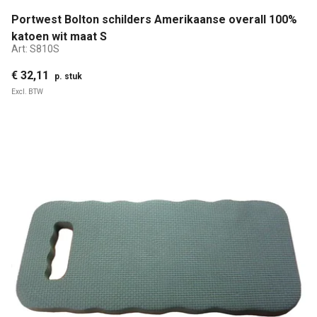
Portwest Bolton schilders Amerikaanse overall 100%
katoen wit maat S
Art:
S810S
€ 32,11
p. stuk
Excl. BTW