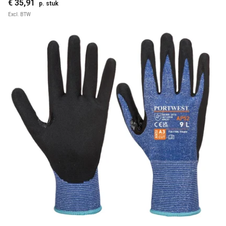
€ 35,91
p. stuk
Excl. BTW