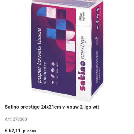
Satino prestige 24x21cm v-vouw 2-lgs wit
Art:
278060
€ 62,11
p. doos