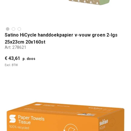
Satino HiCycle handdoekpapier v-vouw groen 2-lgs
25x23cm 20x160st
Art:
278621
€ 43,61
p. doos
Excl. BTW