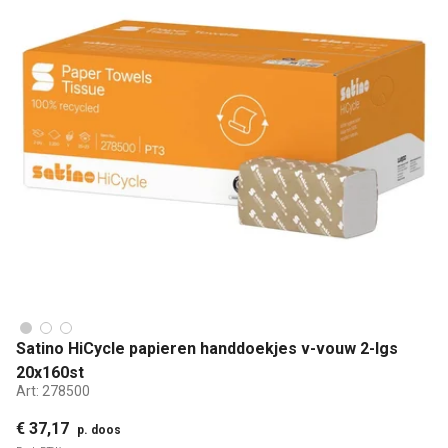
Satino HiCycle papieren handdoekjes v-vouw 2-lgs
20x160st
Art:
278500
€ 37,17
p. doos