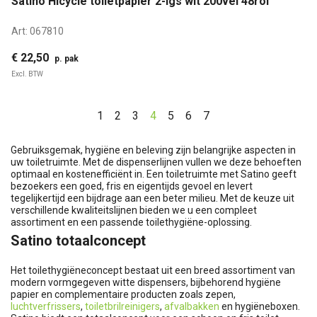
Satino Hicycle toiletpapier 2-lgs wit 200vel 48rol
Art:
067810
€ 22,50
p. pak
Excl. BTW
1
2
3
4
5
6
7
Gebruiksgemak, hygiëne en beleving zijn belangrijke aspecten in
uw toiletruimte. Met de dispenserlijnen vullen we deze behoeften
optimaal en kostenefficiënt in. Een toiletruimte met Satino geeft
bezoekers een goed, fris en eigentijds gevoel en levert
tegelijkertijd een bijdrage aan een beter milieu. Met de keuze uit
verschillende kwaliteitslijnen bieden we u een compleet
assortiment en een passende toilethygiëne-oplossing.
Satino totaalconcept
Het toilethygiëneconcept bestaat uit een breed assortiment van
modern vormgegeven witte dispensers, bijbehorend hygiëne
papier en complementaire producten zoals zepen,
luchtverfrissers
,
toiletbrilreinigers
,
afvalbakken
en hygiëneboxen.