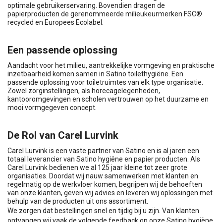
optimale gebruikerservaring. Bovendien dragen de
papierproducten de gerenommeerde milieukeurmerken FSC®
recycled en Europees Ecolabel.
Een passende oplossing
Aandacht voor het milieu, aantrekkelijke vormgeving en praktische
inzetbaarheid komen samen in Satino toilethygiëne. Een
passende oplossing voor toiletruimtes van elk type organisatie.
Zowel zorginstellingen, als horecagelegenheden,
kantooromgevingen en scholen vertrouwen op het duurzame en
mooi vormgegeven concept.
De Rol van Carel Lurvink
Carel Lurvink is een vaste partner van Satino en is al jaren een
totaal leverancier van Satino hygiëne en papier producten. Als
Carel Lurvink bedienen we al 125 jaar kleine tot zeer grote
organisaties. Doordat wij nauw samenwerken met klanten en
regelmatig op de werkvloer komen, begrijpen wij de behoeften
van onze klanten, geven wij advies en leveren wij oplossingen met
behulp van de producten uit ons assortiment.
We zorgen dat bestellingen snel en tijdig bij u zijn. Van klanten
ontvangen wij vaak de volgende feedback op onze Satino hygiëne