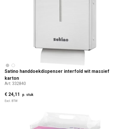
Satino handdoekdispenser interfold wit massief
karton
Art:
332840
€ 24,11
p. stuk
Excl. BTW