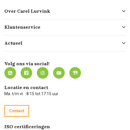
Over Carel Lurvink
Over ons
Klantenservice
Geschiedenis
Hofleverancier
Bestellen
Actueel
Missie
Bezorgen
Certificering
Software koppelingen
Merken
Werken bij Carel Lurvink
Mijn Carel Lurvink
Innovation LAB
Volg ons via social!
MVO
Mijn Carel Lurvink instructievideo's
Tevreden klanten
Carel Lurvink App
Carel Lurvink Blog
Hulp op afstand
Carel de podcast
Locatie en contact
Technische dienst
Ma. t/m vr. : 8:15 tot 17:15 uur
Retourneren
Recycle programma
Contact
Betalen
ISO certificeringen