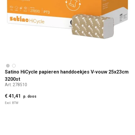
Satino HiCycle papieren handdoekjes V-vouw 25x23cm
3200st
Art:
278510
€ 41,41
p. doos
Excl. BTW