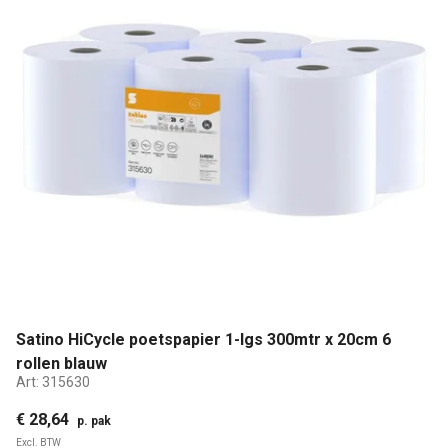
Satino HiCycle poetspapier 1-lgs 300mtr x 20cm 6
rollen blauw
Art:
315630
€ 28,64
p. pak
Excl. BTW