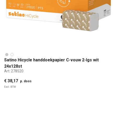
Satino Hicycle handdoekpapier C-vouw 2-lgs wit
24x128st
Art:
278520
€ 38,17
p. doos
Excl. BTW