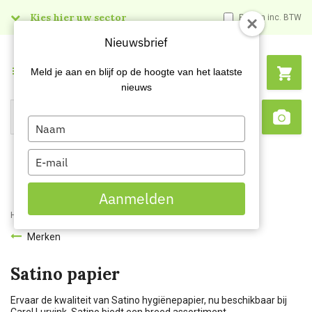
Kies hier uw sector
Prijzen inc. BTW
Nieuwsbrief
Menu
Meld je aan en blijf op de hoogte van het laatste
nieuws
Type
Search
Sca
your
name
Type
your
email
Aanmelden
Home
Merken
Satino
Merken
Satino papier
Ervaar de kwaliteit van Satino hygiënepapier, nu beschikbaar bij