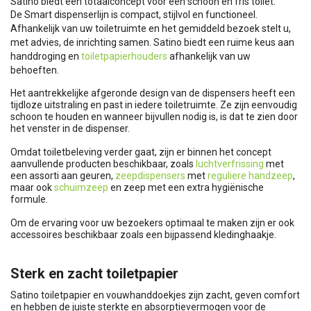
Satino biedt een totaalconcept voor een schoon en fris toilet.
De Smart dispenserlijn is compact, stijlvol en functioneel.
Afhankelijk van uw toiletruimte en het gemiddeld bezoek stelt u,
met advies, de inrichting samen. Satino biedt een ruime keus aan
handdroging en
toiletpapierhouders
afhankelijk van uw
behoeften.
Het aantrekkelijke afgeronde design van de dispensers heeft een
tijdloze uitstraling en past in iedere toiletruimte. Ze zijn eenvoudig
schoon te houden en wanneer bijvullen nodig is, is dat te zien door
het venster in de dispenser.
Omdat toiletbeleving verder gaat, zijn er binnen het concept
aanvullende producten beschikbaar, zoals
luchtverfrissing
met
een assorti aan geuren,
zeepdispensers
met
reguliere handzeep
,
maar ook
schuimzeep
en zeep met een extra hygiënische
formule.
Om de ervaring voor uw bezoekers optimaal te maken zijn er ook
accessoires beschikbaar zoals een bijpassend kledinghaakje.
Sterk en zacht toiletpapier
Satino toiletpapier en vouwhanddoekjes zijn zacht, geven comfort
en hebben de juiste sterkte en absorptievermogen voor de