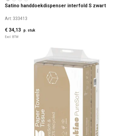
Satino handdoekdispenser interfold S zwart
Art:
333413
€ 34,13
p. stuk
Excl. BTW