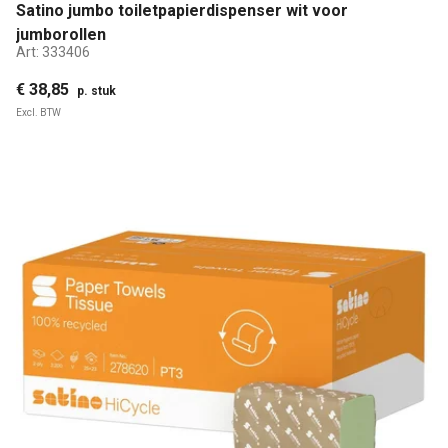
Satino jumbo toiletpapierdispenser wit voor
jumborollen
Art:
333406
€ 38,85
p. stuk
Excl. BTW