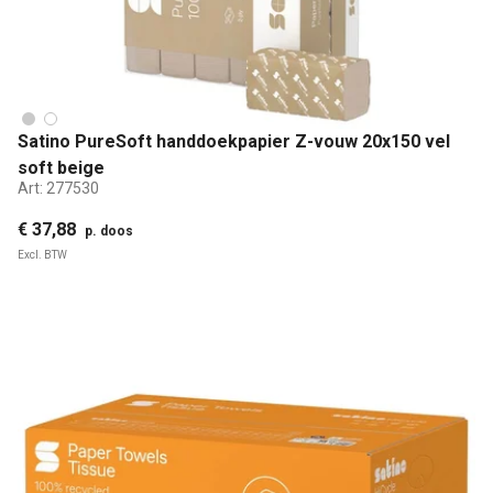
Satino PureSoft handdoekpapier Z-vouw 20x150 vel
soft beige
Art:
277530
€ 37,88
p. doos
Excl. BTW