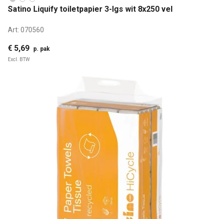
Satino Liquify toiletpapier 3-lgs wit 8x250 vel
Art:
070560
€ 5,69
p. pak
Excl. BTW