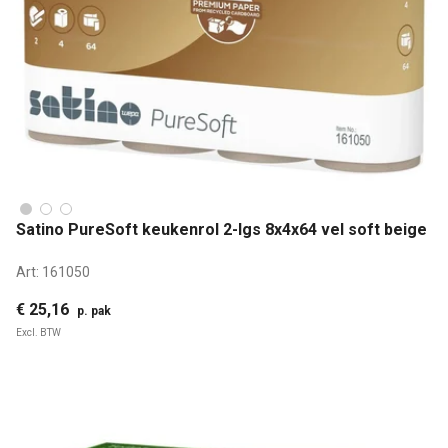
Satino PureSoft keukenrol 2-lgs 8x4x64 vel soft beige
Art:
161050
€ 25,16
p. pak
Excl. BTW