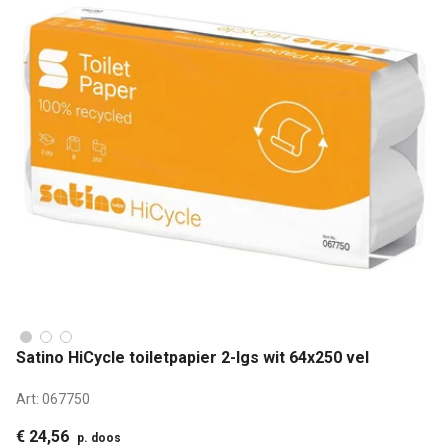
Satino HiCycle toiletpapier 2-lgs wit 64x250 vel
Art:
067750
€ 24,56
p. doos