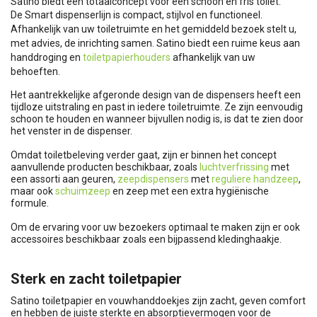
Satino biedt een totaalconcept voor een schoon en fris toilet.
De Smart dispenserlijn is compact, stijlvol en functioneel.
Afhankelijk van uw toiletruimte en het gemiddeld bezoek stelt u,
met advies, de inrichting samen. Satino biedt een ruime keus aan
handdroging en
toiletpapierhouders
afhankelijk van uw
behoeften.
Het aantrekkelijke afgeronde design van de dispensers heeft een
tijdloze uitstraling en past in iedere toiletruimte. Ze zijn eenvoudig
schoon te houden en wanneer bijvullen nodig is, is dat te zien door
het venster in de dispenser.
Omdat toiletbeleving verder gaat, zijn er binnen het concept
aanvullende producten beschikbaar, zoals
luchtverfrissing
met
een assorti aan geuren,
zeepdispensers
met
reguliere handzeep
,
maar ook
schuimzeep
en zeep met een extra hygiënische
formule.
Om de ervaring voor uw bezoekers optimaal te maken zijn er ook
accessoires beschikbaar zoals een bijpassend kledinghaakje.
Sterk en zacht toiletpapier
Satino toiletpapier en vouwhanddoekjes zijn zacht, geven comfort
en hebben de juiste sterkte en absorptievermogen voor de