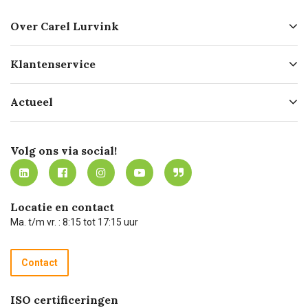
Over Carel Lurvink
Over ons
Klantenservice
Geschiedenis
Hofleverancier
Bestellen
Actueel
Missie
Bezorgen
Certificering
Software koppelingen
Merken
Werken bij Carel Lurvink
Mijn Carel Lurvink
Innovation LAB
Volg ons via social!
MVO
Mijn Carel Lurvink instructievideo's
Tevreden klanten
Carel Lurvink App
Carel Lurvink Blog
Hulp op afstand
Carel de podcast
Locatie en contact
Technische dienst
Ma. t/m vr. : 8:15 tot 17:15 uur
Retourneren
Recycle programma
Contact
Betalen
ISO certificeringen