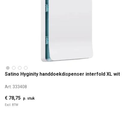
Satino Hyginity handdoekdispenser interfold XL wit
Art:
333408
€ 78,75
p. stuk
Excl. BTW