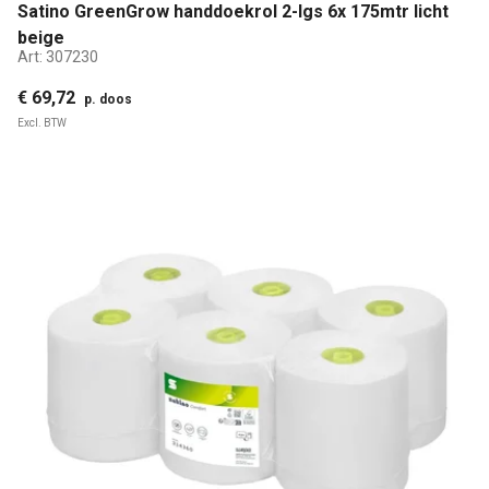
Satino GreenGrow handdoekrol 2-lgs 6x 175mtr licht
beige
Art:
307230
€ 69,72
p. doos
Excl. BTW