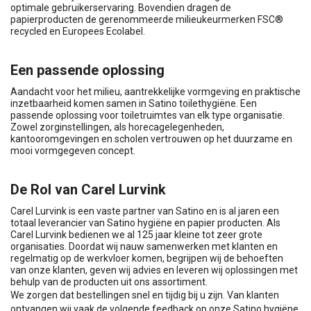
optimale gebruikerservaring. Bovendien dragen de
papierproducten de gerenommeerde milieukeurmerken FSC®
recycled en Europees Ecolabel.
Een passende oplossing
Aandacht voor het milieu, aantrekkelijke vormgeving en praktische
inzetbaarheid komen samen in Satino toilethygiëne. Een
passende oplossing voor toiletruimtes van elk type organisatie.
Zowel zorginstellingen, als horecagelegenheden,
kantooromgevingen en scholen vertrouwen op het duurzame en
mooi vormgegeven concept.
De Rol van Carel Lurvink
Carel Lurvink is een vaste partner van Satino en is al jaren een
totaal leverancier van Satino hygiëne en papier producten. Als
Carel Lurvink bedienen we al 125 jaar kleine tot zeer grote
organisaties. Doordat wij nauw samenwerken met klanten en
regelmatig op de werkvloer komen, begrijpen wij de behoeften
van onze klanten, geven wij advies en leveren wij oplossingen met
behulp van de producten uit ons assortiment.
We zorgen dat bestellingen snel en tijdig bij u zijn. Van klanten
ontvangen wij vaak de volgende feedback op onze Satino hygiëne