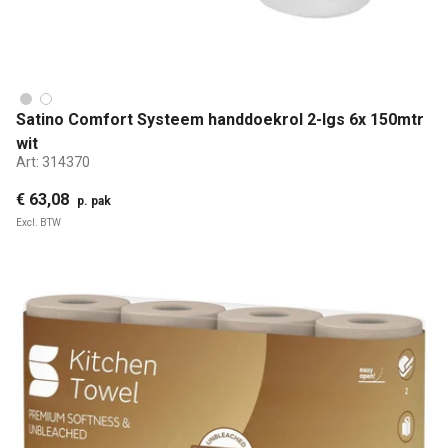
Satino Comfort Systeem handdoekrol 2-lgs 6x 150mtr
wit
Art:
314370
€ 63,08
p. pak
Excl. BTW