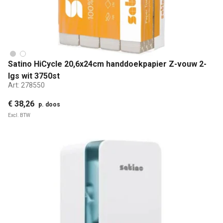
Satino HiCycle 20,6x24cm handdoekpapier Z-vouw 2-
lgs wit 3750st
Art:
278550
€ 38,26
p. doos
Excl. BTW