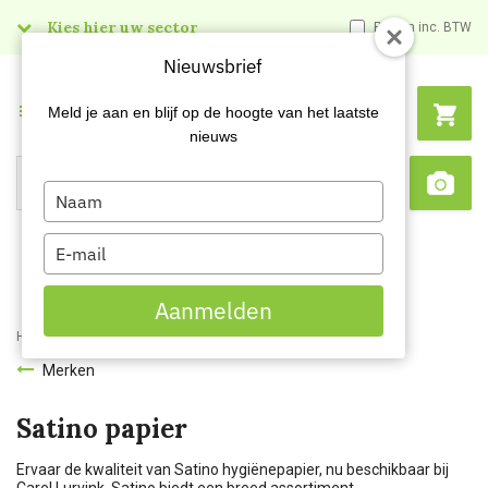
Kies hier uw sector
Prijzen inc. BTW
Nieuwsbrief
Menu
Meld je aan en blijf op de hoogte van het laatste
nieuws
Type
Search
Sca
your
name
Type
your
email
Aanmelden
Home
Merken
Satino
Merken
Satino papier
Ervaar de kwaliteit van Satino hygiënepapier, nu beschikbaar bij