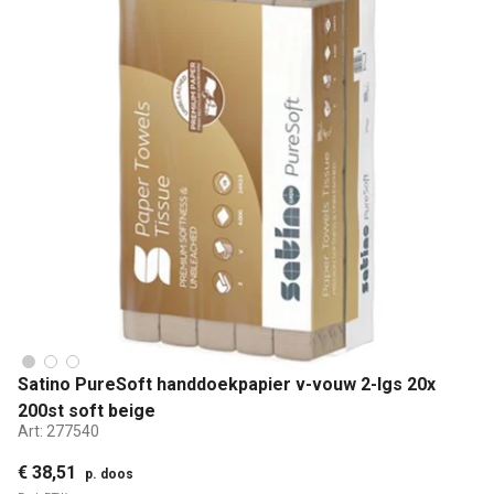
Satino PureSoft handdoekpapier v-vouw 2-lgs 20x
200st soft beige
Art:
277540
€ 38,51
p. doos