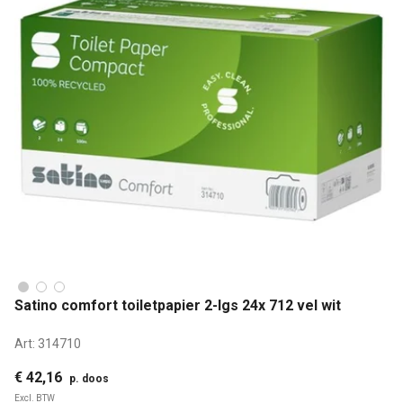
Satino comfort toiletpapier 2-lgs 24x 712 vel wit
Art:
314710
€ 42,16
p. doos
Excl. BTW