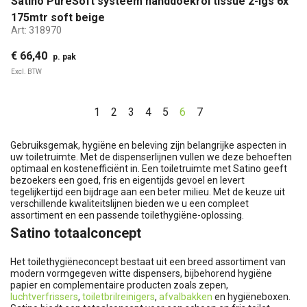
Satino PureSoft systeem handdoekrol tissue 2-lgs 6x
175mtr soft beige
Art:
318970
€ 66,40
p. pak
Excl. BTW
1
2
3
4
5
6
7
Gebruiksgemak, hygiëne en beleving zijn belangrijke aspecten in
uw toiletruimte. Met de dispenserlijnen vullen we deze behoeften
optimaal en kostenefficiënt in. Een toiletruimte met Satino geeft
bezoekers een goed, fris en eigentijds gevoel en levert
tegelijkertijd een bijdrage aan een beter milieu. Met de keuze uit
verschillende kwaliteitslijnen bieden we u een compleet
assortiment en een passende toilethygiëne-oplossing.
Satino totaalconcept
Het toilethygiëneconcept bestaat uit een breed assortiment van
modern vormgegeven witte dispensers, bijbehorend hygiëne
papier en complementaire producten zoals zepen,
luchtverfrissers
,
toiletbrilreinigers
,
afvalbakken
en hygiëneboxen.