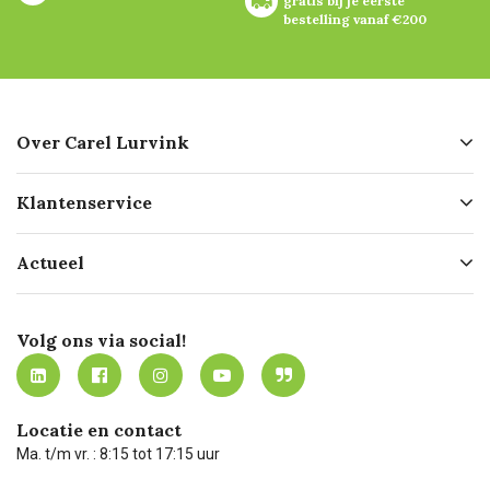
gratis bij je eerste 
bestelling vanaf €200
Over Carel Lurvink
Over ons
Klantenservice
Geschiedenis
Hofleverancier
Bestellen
Actueel
Missie
Bezorgen
Certificering
Software koppelingen
Merken
Werken bij Carel Lurvink
Mijn Carel Lurvink
Innovation LAB
Volg ons via social!
MVO
Mijn Carel Lurvink instructievideo's
Tevreden klanten
Carel Lurvink App
Carel Lurvink Blog
Hulp op afstand
Carel de podcast
Locatie en contact
Technische dienst
Ma. t/m vr. : 8:15 tot 17:15 uur
Retourneren