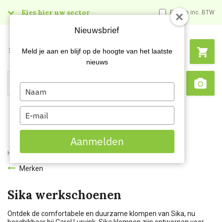
Kies hier uw sector
Prijzen inc. BTW
Nieuwsbrief
Menu
Meld je aan en blijf op de hoogte van het laatste
nieuws
Type
Search
Sca
your
name
Type
your
email
Aanmelden
Home
Merken
Sika
Merken
Sika werkschoenen
Ontdek de comfortabele en duurzame klompen van Sika, nu