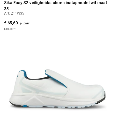
Sika Easy S2 veiligheidsschoen instapmodel wit maat
35
Art:
211W35
€ 65,60
p. paar
Excl. BTW