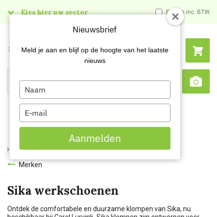
Kies hier uw sector
Prijzen inc. BTW
Nieuwsbrief
Menu
Meld je aan en blijf op de hoogte van het laatste
nieuws
Type
Search
Sca
your
name
Type
your
email
Aanmelden
Home
Merken
Sika
Merken
Sika werkschoenen
Ontdek de comfortabele en duurzame klompen van Sika, nu