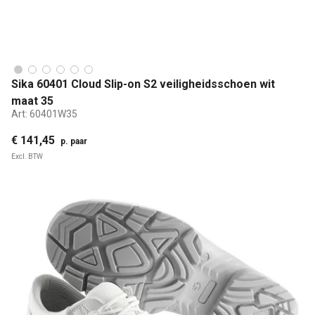
Sika 60401 Cloud Slip-on S2 veiligheidsschoen wit
maat 35
Art:
60401W35
€ 141,45
p. paar
Excl. BTW