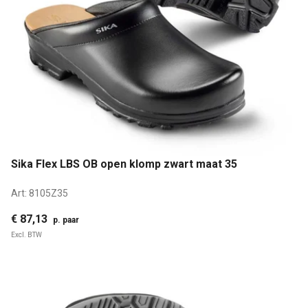
Sika Flex LBS OB open klomp zwart maat 35
Art:
8105Z35
€ 87,13
p. paar
Excl. BTW