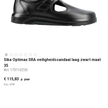
Sika Optimax SRA veiligheidssandaal laag zwart maat
35
Art:
173110Z35
€ 115,83
p. paar
Excl. BTW