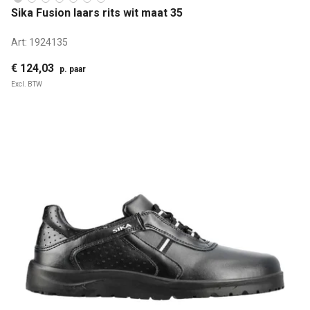
Sika Fusion laars rits wit maat 35
Art:
1924135
€ 124,03
p. paar
Excl. BTW