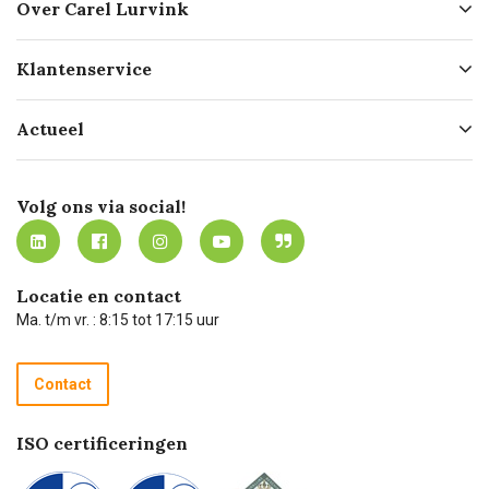
Over Carel Lurvink
Over ons
Klantenservice
Geschiedenis
Hofleverancier
Bestellen
Actueel
Missie
Bezorgen
Certificering
Software koppelingen
Merken
Werken bij Carel Lurvink
Mijn Carel Lurvink
Innovation LAB
Volg ons via social!
MVO
Mijn Carel Lurvink instructievideo's
Tevreden klanten
Carel Lurvink App
Carel Lurvink Blog
Hulp op afstand
Carel de podcast
Locatie en contact
Technische dienst
Ma. t/m vr. : 8:15 tot 17:15 uur
Retourneren
Recycle programma
Contact
Betalen
ISO certificeringen