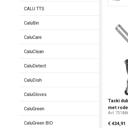
CALU TTS
CaluBin
CaluCare
CaluClean
CaluDetect
CaluDish
CaluGloves
Taski du
met rode
CaluGreen
Art:
75188
CaluGreen BIO
€ 434,91