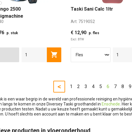
ingo 2500
Taski Sani Calc 1ltr
uigmachine
40
Art:
7519052
76
€ 12,90
p. stuk
p. fles
Excl. BTW
Toevoegen aan winkelwagen
<
1
2
3
4
5
6
7
8
9
nk is een waar begrip in de wereld van professionele reiniging en hygiën
m langs te komen in onze Diversey Taski groothandel in
Enschede
. Hier
e producten testen. Nadat u uw keuze heeft gemaakt kunt u gemakkelijk
. U hoeft slechts een account aan te maken en u bent klaar om te best
ieve producten in vloeronderhoud