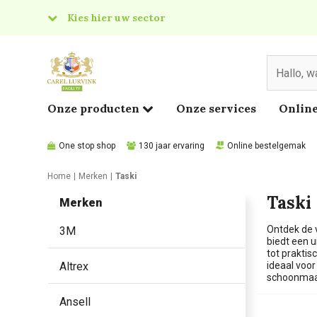
Kies hier uw sector
& Food
edical
Onze producten
Onze services
Online
One stop shop
130 jaar ervaring
Online bestelgemak
Home
Merken
Taski
Taski
Merken
Ontdek de v
3M
biedt een 
tot prakti
Altrex
ideaal voo
schoonmaa
Ansell