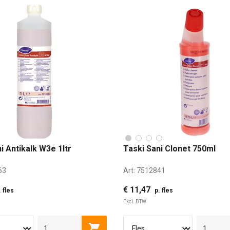
i Antikalk W3e 1ltr
Taski Sani Clonet 750ml
63
Art:
7512841
€ 11,47
. fles
p. fles
Excl. BTW
750 ML
5 LITER
Toevoegen aan winkelwagen