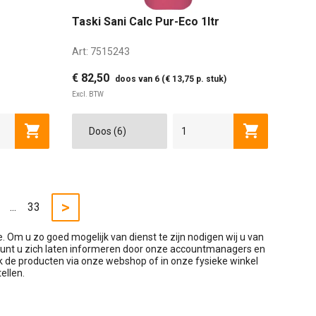
Taski Sani Calc Pur-Eco 1ltr
Art:
7515243
€ 82,50
doos van 6 (€ 13,75 p. stuk)
Excl. BTW
Toevoegen aan winkelwagen
Toevoegen a
>
...
33
e. Om u zo goed mogelijk van dienst te zijn nodigen wij u van
 kunt u zich laten informeren door onze accountmanagers en
 de producten via onze webshop of in onze fysieke winkel
ellen.