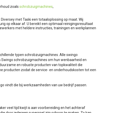
erhoud zoals
schrobzuigmachines
,
t Diversey met Taski een totaaloplossing op maat. Wij
op elkaar af. U bereikt een optimaal reinigingsresultaat
werkers met heldere instructies, trainingen en werkplannen
hillende typen schrobzuigmachines. Alle swingo
aan Swingo schrobzuigmachines om hun wenbaarheid en
 duurzame en robuste producten van topkwaliteit die
me producten zodat de service- en onderhoudskosten tot een
ngo vindt die bij werkzaamheden van uw bedrijf passen.
 veel tijd kwijt is aan voorbereiding en het achteraf
die door iedereen supersnel zijn schoon te maken. Zo kan