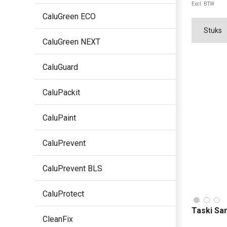
Excl. BTW
CaluGreen ECO
CaluGreen NEXT
CaluGuard
CaluPackit
CaluPaint
CaluPrevent
CaluPrevent BLS
CaluProtect
Taski Sa
CleanFix