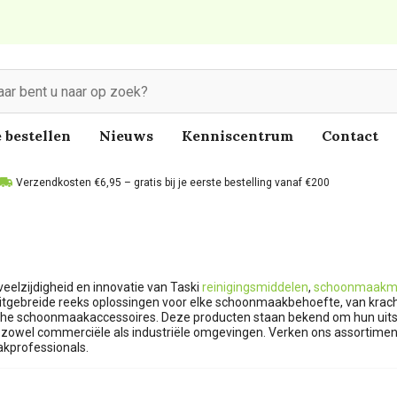
 bestellen
Nieuws
Kenniscentrum
Contact
Verzendkosten €6,95 – gratis bij je eerste bestelling vanaf €200
eelzijdigheid en innovatie van Taski
reinigingsmiddelen
,
schoonmaakm
uitgebreide reeks oplossingen voor elke schoonmaakbehoefte, van krac
sche schoonmaakaccessoires. Deze producten staan bekend om hun uit
r zowel commerciële als industriële omgevingen. Verken ons assortimen
kprofessionals.