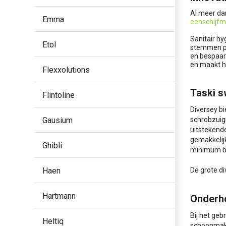
Al meer da
Emma
eenschijfm
Sanitair hy
Etol
stemmen pr
en bespaar
en maakt hu
Flexxolutions
Taski s
Flintoline
Diversey b
Gausium
schrobzuig
uitstekend
gemakkelij
Ghibli
minimum b
Haen
De grote d
Hartmann
Onderh
Bij het geb
Heltiq
schoonmake