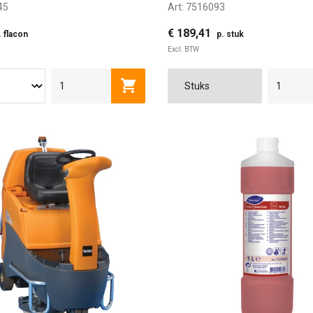
45
Art:
7516093
€ 189,41
. flacon
p. stuk
Excl. BTW
Toevoegen aan winkelwagen