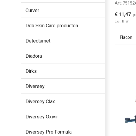
Art:
75152
Curver
€ 11,47
p
Excl. BTW
Deb Skin Care producten
Detectamet
Diadora
Dirks
Diversey
Diversey Clax
Diversey Oxivir
Diversey Pro Formula