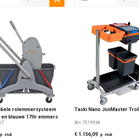
bbele rolemmersysteem
Taski Nano JonMaster Trol
 en blauwe 17ltr emmers
67
Art:
7519938
€ 1.156,09
p. stuk
p. stuk