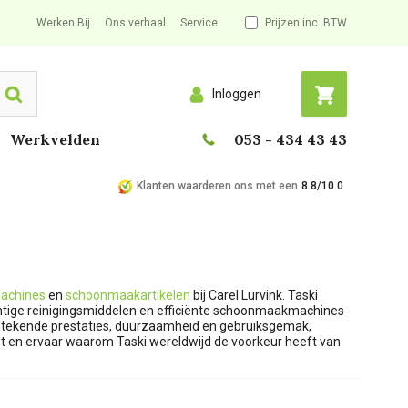
Werken Bij
Ons verhaal
Service
Prijzen inc. BTW
Inloggen
Search
Werkvelden
053 - 434 43 43
Klanten waarderen ons met een
8.8/10.0
achines
en
schoonmaakartikelen
bij Carel Lurvink. Taski
htige reinigingsmiddelen en efficiënte schoonmaakmachines
stekende prestaties, duurzaamheid en gebruiksgemak,
t en ervaar waarom Taski wereldwijd de voorkeur heeft van