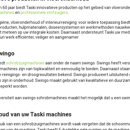
n 60 jaar biedt Taski innovatieve producten op het gebied van vloerond
achines
en
professionele stofzuigers
.
giëne, vloeronderhoud of interieurreiniging: voor iedere toepassing bied
oducten, hulpmaterialen, doseersystemen en werkmethoden nauwkeurig 
t meteen op uw integrale kosten. Daarnaast ondersteunt Taski uw mede
n werk efficiënter, veiliger en aangenamer.
wingo
iedt
schrobzuigmachines
aan onder de naam swingo. Swingo heeft versc
machines zijn van topkwaliteit en eenvoudig te bieden. Daarnaast st
e reinigings- en droogresultaten bekend. Swingo produceert uitsluitend
k zijn in onderhoud. Swingo maakt gebruikt van kwalitatieve en duurza
eperkt worden.
iversiteit aan swingo schrobmachines maakt het mogelijk dat u een swi
oud van uw Taski machines
ruik van een schrobzuigmachines wordt vaak vergeten dat de schoonmaker
n van de machine. Taski heeft 5 duidelijke gele punten op de machine 