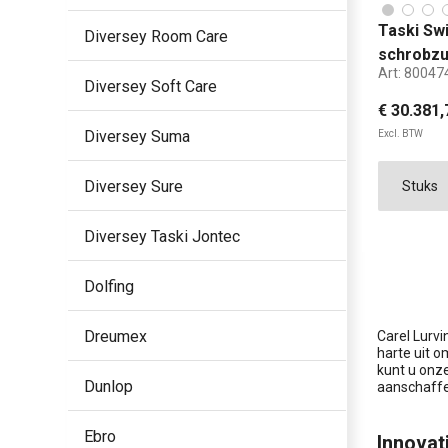
Taski Sw
Diversey Room Care
schrobz
Art:
80047
Diversey Soft Care
€ 30.381,
Diversey Suma
Excl. BTW
Diversey Sure
Diversey Taski Jontec
Dolfing
Dreumex
Carel Lurvi
harte uit o
kunt u onz
Dunlop
aanschaffen
Ebro
Innovat