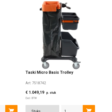
Taski Micro Basis Trolley
Art:
7518742
€ 1.049,19
p. stuk
Excl. BTW
Toevoegen aan winkelwagen
Toevoegen a