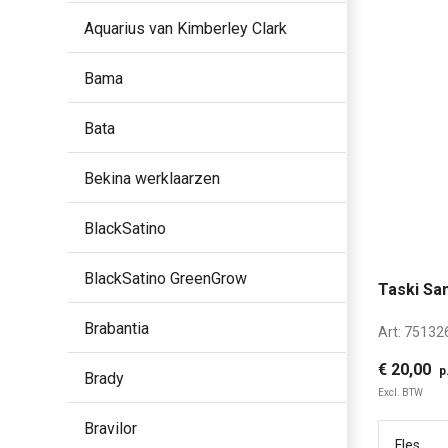
Aquarius van Kimberley Clark
Bama
Bata
Bekina werklaarzen
BlackSatino
BlackSatino GreenGrow
Taski San
Brabantia
Art:
75132
€ 20,00
p
Brady
Excl. BTW
Bravilor