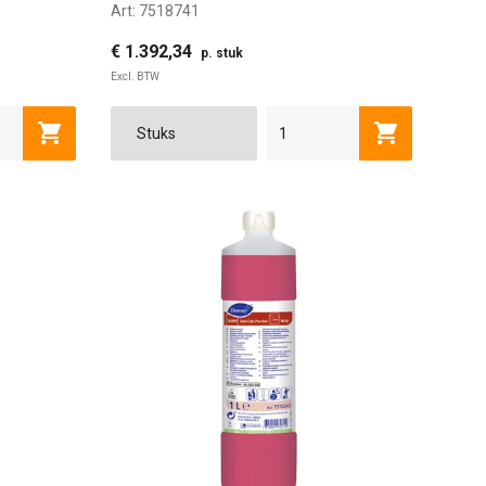
Art:
7518741
€ 1.392,34
p. stuk
Excl. BTW
Toevoegen aan winkelwagen
Toevoegen a