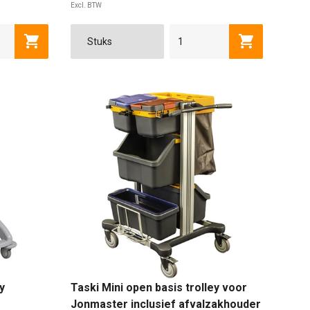
Excl. BTW
Toevoegen aan winkelwagen
Toevoegen a
y
Taski Mini open basis trolley voor
Jonmaster inclusief afvalzakhouder